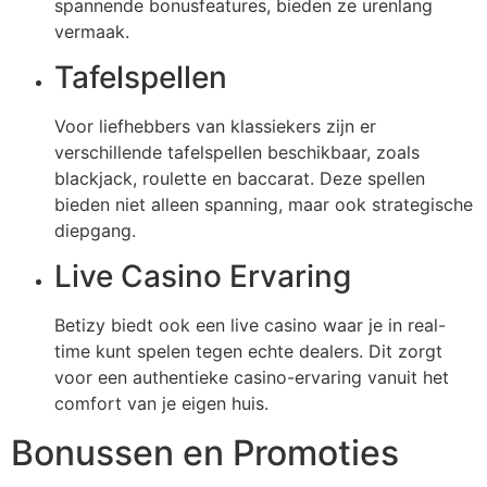
spannende bonusfeatures, bieden ze urenlang
vermaak.
Tafelspellen
Voor liefhebbers van klassiekers zijn er
verschillende tafelspellen beschikbaar, zoals
blackjack, roulette en baccarat. Deze spellen
bieden niet alleen spanning, maar ook strategische
diepgang.
Live Casino Ervaring
Betizy biedt ook een live casino waar je in real-
time kunt spelen tegen echte dealers. Dit zorgt
voor een authentieke casino-ervaring vanuit het
comfort van je eigen huis.
Bonussen en Promoties