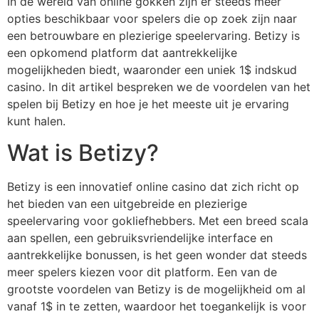
In de wereld van online gokken zijn er steeds meer
opties beschikbaar voor spelers die op zoek zijn naar
een betrouwbare en plezierige speelervaring. Betizy is
een opkomend platform dat aantrekkelijke
mogelijkheden biedt, waaronder een uniek 1$ indskud
casino. In dit artikel bespreken we de voordelen van het
spelen bij Betizy en hoe je het meeste uit je ervaring
kunt halen.
Wat is Betizy?
Betizy is een innovatief online casino dat zich richt op
het bieden van een uitgebreide en plezierige
speelervaring voor gokliefhebbers. Met een breed scala
aan spellen, een gebruiksvriendelijke interface en
aantrekkelijke bonussen, is het geen wonder dat steeds
meer spelers kiezen voor dit platform. Een van de
grootste voordelen van Betizy is de mogelijkheid om al
vanaf 1$ in te zetten, waardoor het toegankelijk is voor