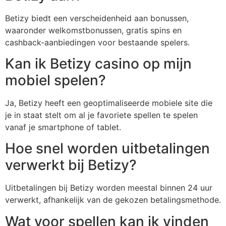
Betizy biedt een verscheidenheid aan bonussen,
waaronder welkomstbonussen, gratis spins en
cashback-aanbiedingen voor bestaande spelers.
Kan ik Betizy casino op mijn
mobiel spelen?
Ja, Betizy heeft een geoptimaliseerde mobiele site die
je in staat stelt om al je favoriete spellen te spelen
vanaf je smartphone of tablet.
Hoe snel worden uitbetalingen
verwerkt bij Betizy?
Uitbetalingen bij Betizy worden meestal binnen 24 uur
verwerkt, afhankelijk van de gekozen betalingsmethode.
Wat voor spellen kan ik vinden