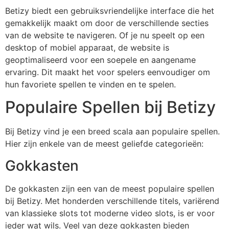
Betizy biedt een gebruiksvriendelijke interface die het
gemakkelijk maakt om door de verschillende secties
van de website te navigeren. Of je nu speelt op een
desktop of mobiel apparaat, de website is
geoptimaliseerd voor een soepele en aangename
ervaring. Dit maakt het voor spelers eenvoudiger om
hun favoriete spellen te vinden en te spelen.
Populaire Spellen bij Betizy
Bij Betizy vind je een breed scala aan populaire spellen.
Hier zijn enkele van de meest geliefde categorieën:
Gokkasten
De gokkasten zijn een van de meest populaire spellen
bij Betizy. Met honderden verschillende titels, variërend
van klassieke slots tot moderne video slots, is er voor
ieder wat wils. Veel van deze gokkasten bieden