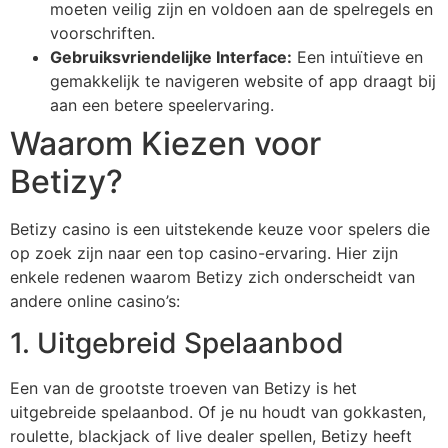
moeten veilig zijn en voldoen aan de spelregels en
voorschriften.
Gebruiksvriendelijke Interface:
Een intuïtieve en
gemakkelijk te navigeren website of app draagt bij
aan een betere speelervaring.
Waarom Kiezen voor
Betizy?
Betizy casino is een uitstekende keuze voor spelers die
op zoek zijn naar een top casino-ervaring. Hier zijn
enkele redenen waarom Betizy zich onderscheidt van
andere online casino’s:
1. Uitgebreid Spelaanbod
Een van de grootste troeven van Betizy is het
uitgebreide spelaanbod. Of je nu houdt van gokkasten,
roulette, blackjack of live dealer spellen, Betizy heeft