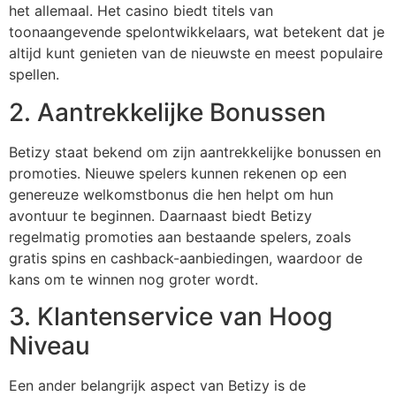
het allemaal. Het casino biedt titels van
toonaangevende spelontwikkelaars, wat betekent dat je
altijd kunt genieten van de nieuwste en meest populaire
spellen.
2. Aantrekkelijke Bonussen
Betizy staat bekend om zijn aantrekkelijke bonussen en
promoties. Nieuwe spelers kunnen rekenen op een
genereuze welkomstbonus die hen helpt om hun
avontuur te beginnen. Daarnaast biedt Betizy
regelmatig promoties aan bestaande spelers, zoals
gratis spins en cashback-aanbiedingen, waardoor de
kans om te winnen nog groter wordt.
3. Klantenservice van Hoog
Niveau
Een ander belangrijk aspect van Betizy is de