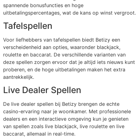
spannende bonusfuncties en hoge
uitbetalingspercentages, wat de kans op winst vergroot.
Tafelspellen
Voor liefhebbers van tafelspellen biedt Betizy een
verscheidenheid aan opties, waaronder blackjack,
roulette en baccarat. De verschillende varianten van
deze spellen zorgen ervoor dat je altijd iets nieuws kunt
proberen, en de hoge uitbetalingen maken het extra
aantrekkelijk.
Live Dealer Spellen
De live dealer spellen bij Betizy brengen de echte
casino-ervaring naar je woonkamer. Met professionele
dealers en een interactieve omgeving kun je genieten
van spellen zoals live blackjack, live roulette en live
baccarat, allemaal in real-time.