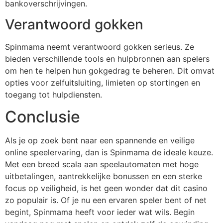
bankoverschrijvingen.
Verantwoord gokken
Spinmama neemt verantwoord gokken serieus. Ze
bieden verschillende tools en hulpbronnen aan spelers
om hen te helpen hun gokgedrag te beheren. Dit omvat
opties voor zelfuitsluiting, limieten op stortingen en
toegang tot hulpdiensten.
Conclusie
Als je op zoek bent naar een spannende en veilige
online speelervaring, dan is Spinmama de ideale keuze.
Met een breed scala aan speelautomaten met hoge
uitbetalingen, aantrekkelijke bonussen en een sterke
focus op veiligheid, is het geen wonder dat dit casino
zo populair is. Of je nu een ervaren speler bent of net
begint, Spinmama heeft voor ieder wat wils. Begin