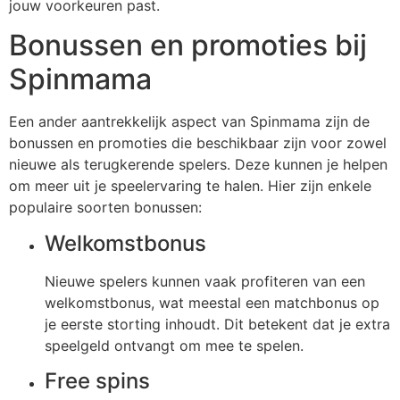
jouw voorkeuren past.
Bonussen en promoties bij
Spinmama
Een ander aantrekkelijk aspect van Spinmama zijn de
bonussen en promoties die beschikbaar zijn voor zowel
nieuwe als terugkerende spelers. Deze kunnen je helpen
om meer uit je speelervaring te halen. Hier zijn enkele
populaire soorten bonussen:
Welkomstbonus
Nieuwe spelers kunnen vaak profiteren van een
welkomstbonus, wat meestal een matchbonus op
je eerste storting inhoudt. Dit betekent dat je extra
speelgeld ontvangt om mee te spelen.
Free spins