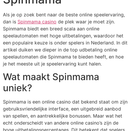
Als je op zoek bent naar de beste online speelervaring,
dan is
Spinmama casino
de plek waar je moet zijn.
Spinmama biedt een breed scala aan online
speelautomaten met hoge uitbetalingen, waardoor het
een populaire keuze is onder spelers in Nederland. In dit
artikel duiken we dieper in de top udbetaling online
speelautomaten die Spinmama te bieden heeft, en hoe
je het meeste uit je speelervaring kunt halen.
Wat maakt Spinmama
uniek?
Spinmama is een online casino dat bekend staat om zijn
gebruiksvriendelijke interface, een uitgebreid aanbod
van spellen, en aantrekkelijke bonussen. Maar wat het
echt onderscheidt van andere online casino’s zijn de
hoge uitbetalingspercentages. Dit betekent dat spelers