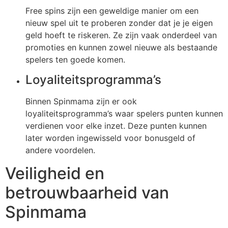
Free spins zijn een geweldige manier om een
nieuw spel uit te proberen zonder dat je je eigen
geld hoeft te riskeren. Ze zijn vaak onderdeel van
promoties en kunnen zowel nieuwe als bestaande
spelers ten goede komen.
Loyaliteitsprogramma’s
Binnen Spinmama zijn er ook
loyaliteitsprogramma’s waar spelers punten kunnen
verdienen voor elke inzet. Deze punten kunnen
later worden ingewisseld voor bonusgeld of
andere voordelen.
Veiligheid en
betrouwbaarheid van
Spinmama