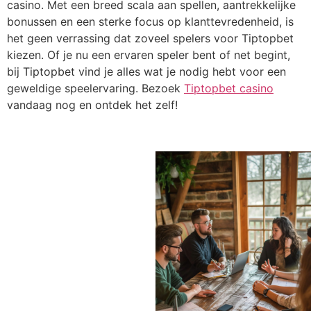
casino. Met een breed scala aan spellen, aantrekkelijke
bonussen en een sterke focus op klanttevredenheid, is
het geen verrassing dat zoveel spelers voor Tiptopbet
kiezen. Of je nu een ervaren speler bent of net begint,
bij Tiptopbet vind je alles wat je nodig hebt voor een
geweldige speelervaring. Bezoek
Tiptopbet casino
vandaag nog en ontdek het zelf!