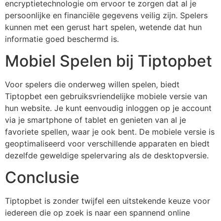
encryptietechnologie om ervoor te zorgen dat al je
persoonlijke en financiële gegevens veilig zijn. Spelers
kunnen met een gerust hart spelen, wetende dat hun
informatie goed beschermd is.
Mobiel Spelen bij Tiptopbet
Voor spelers die onderweg willen spelen, biedt
Tiptopbet een gebruiksvriendelijke mobiele versie van
hun website. Je kunt eenvoudig inloggen op je account
via je smartphone of tablet en genieten van al je
favoriete spellen, waar je ook bent. De mobiele versie is
geoptimaliseerd voor verschillende apparaten en biedt
dezelfde geweldige spelervaring als de desktopversie.
Conclusie
Tiptopbet is zonder twijfel een uitstekende keuze voor
iedereen die op zoek is naar een spannend online