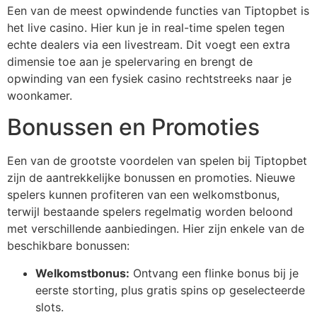
Een van de meest opwindende functies van Tiptopbet is
het live casino. Hier kun je in real-time spelen tegen
echte dealers via een livestream. Dit voegt een extra
dimensie toe aan je spelervaring en brengt de
opwinding van een fysiek casino rechtstreeks naar je
woonkamer.
Bonussen en Promoties
Een van de grootste voordelen van spelen bij Tiptopbet
zijn de aantrekkelijke bonussen en promoties. Nieuwe
spelers kunnen profiteren van een welkomstbonus,
terwijl bestaande spelers regelmatig worden beloond
met verschillende aanbiedingen. Hier zijn enkele van de
beschikbare bonussen:
Welkomstbonus:
Ontvang een flinke bonus bij je
eerste storting, plus gratis spins op geselecteerde
slots.