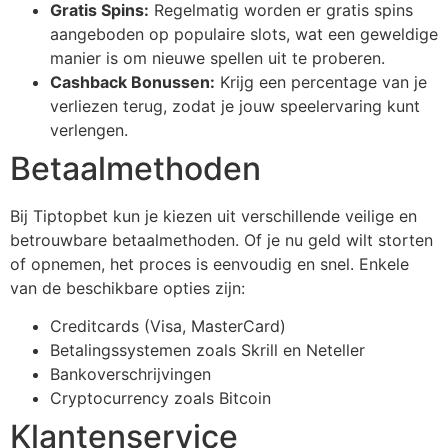
Gratis Spins:
Regelmatig worden er gratis spins
aangeboden op populaire slots, wat een geweldige
manier is om nieuwe spellen uit te proberen.
Cashback Bonussen:
Krijg een percentage van je
verliezen terug, zodat je jouw speelervaring kunt
verlengen.
Betaalmethoden
Bij Tiptopbet kun je kiezen uit verschillende veilige en
betrouwbare betaalmethoden. Of je nu geld wilt storten
of opnemen, het proces is eenvoudig en snel. Enkele
van de beschikbare opties zijn:
Creditcards (Visa, MasterCard)
Betalingssystemen zoals Skrill en Neteller
Bankoverschrijvingen
Cryptocurrency zoals Bitcoin
Klantenservice