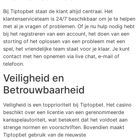
Bij Tiptopbet staat de klant altijd centraal. Het
klantenserviceteam is 24/7 beschikbaar om je te helpen
met al je vragen of problemen. Of je nu hulp nodig hebt
bij het registreren van een account, het doen van een
storting of het oplossen van een probleem met een
spel, het vriendelijke team staat voor je klaar. Je kunt
contact met hen opnemen via live chat, e-mail of
telefoon.
Veiligheid en
Betrouwbaarheid
Veiligheid is een topprioriteit bij Tiptopbet. Het casino
beschikt over een licentie van een gerenommeerde
kansspelautoriteit, wat betekent dat het voldoet aan
strenge normen en voorschriften. Bovendien maakt
Tiptopbet gebruik van de nieuwste