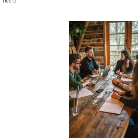
heeft!