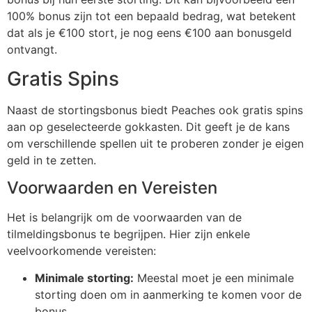
100% bonus zijn tot een bepaald bedrag, wat betekent
dat als je €100 stort, je nog eens €100 aan bonusgeld
ontvangt.
Gratis Spins
Naast de stortingsbonus biedt Peaches ook gratis spins
aan op geselecteerde gokkasten. Dit geeft je de kans
om verschillende spellen uit te proberen zonder je eigen
geld in te zetten.
Voorwaarden en Vereisten
Het is belangrijk om de voorwaarden van de
tilmeldingsbonus te begrijpen. Hier zijn enkele
veelvoorkomende vereisten:
Minimale storting:
Meestal moet je een minimale
storting doen om in aanmerking te komen voor de
bonus.