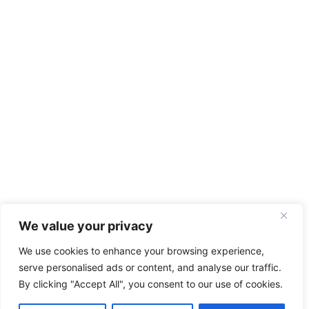
We value your privacy
We use cookies to enhance your browsing experience,
serve personalised ads or content, and analyse our traffic.
By clicking "Accept All", you consent to our use of cookies.