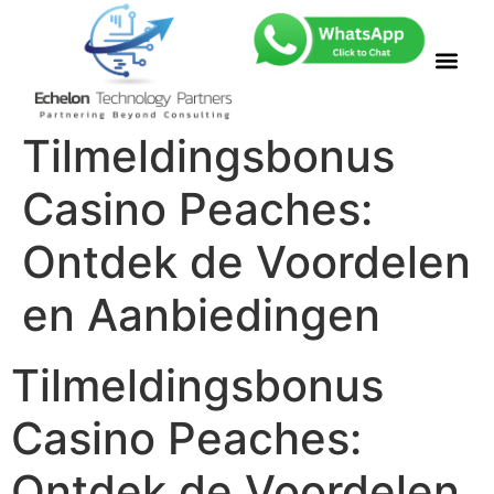
Tilmeldingsbonus
Casino Peaches:
Ontdek de Voordelen
en Aanbiedingen
Tilmeldingsbonus
Casino Peaches:
Ontdek de Voordelen