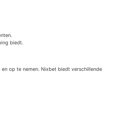
nten.
ing biedt.
n en op te nemen. Nixbet biedt verschillende