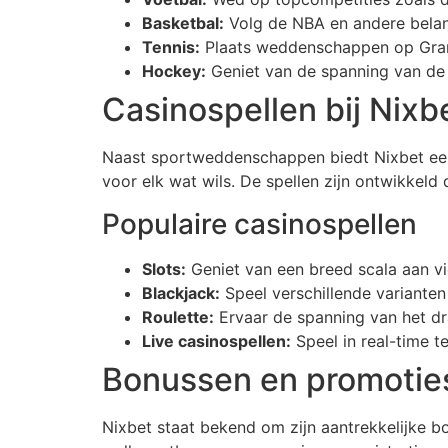
Basketbal:
Volg de NBA en andere belan
Tennis:
Plaats weddenschappen op Gran
Hockey:
Geniet van de spanning van de 
Casinospellen bij Nixb
Naast sportweddenschappen biedt Nixbet een i
voor elk wat wils. De spellen zijn ontwikkel
Populaire casinospellen
Slots:
Geniet van een breed scala aan vi
Blackjack:
Speel verschillende varianten 
Roulette:
Ervaar de spanning van het dra
Live casinospellen:
Speel in real-time t
Bonussen en promoties
Nixbet staat bekend om zijn aantrekkelijke b