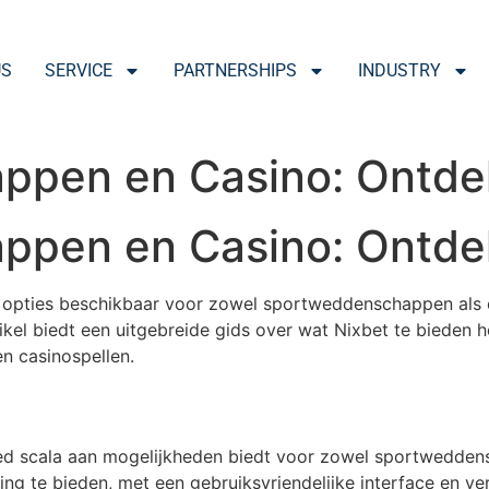
US
SERVICE
PARTNERSHIPS
INDUSTRY
pen en Casino: Ontde
pen en Casino: Ontde
ze opties beschikbaar voor zowel sportweddenschappen als c
rtikel biedt een uitgebreide gids over wat Nixbet te bieden
n casinospellen.
eed scala aan mogelijkheden biedt voor zowel sportweddens
 te bieden, met een gebruiksvriendelijke interface en vers