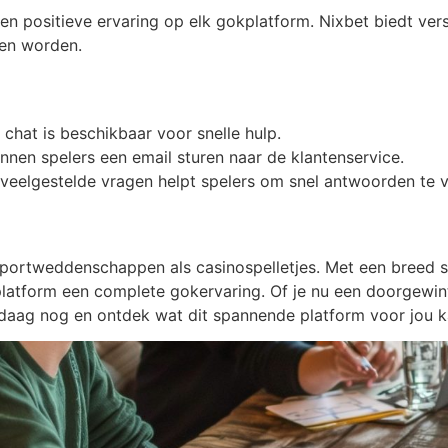
een positieve ervaring op elk gokplatform. Nixbet biedt ver
nen worden.
 chat is beschikbaar voor snelle hulp.
nen spelers een email sturen naar de klantenservice.
veelgestelde vragen helpt spelers om snel antwoorden te v
portweddenschappen als casinospelletjes. Met een breed sc
 platform een complete gokervaring. Of je nu een doorgewint
andaag nog en ontdek wat dit spannende platform voor jou 