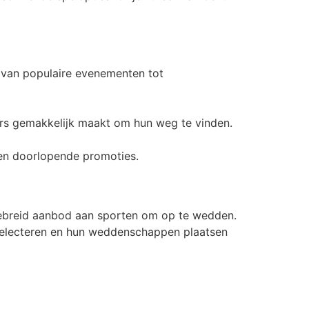
 van populaire evenementen tot
ers gemakkelijk maakt om hun weg te vinden.
en doorlopende promoties.
gebreid aanbod aan sporten om op te wedden.
 selecteren en hun weddenschappen plaatsen