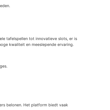
heden.
tafelspellen tot innovatieve slots, er is
hoge kwaliteit en meeslepende ervaring.
ges.
ers belonen. Het platform biedt vaak