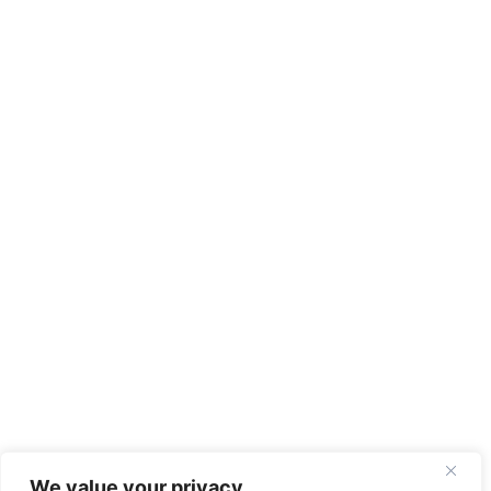
We value your privacy