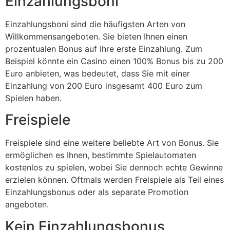
Einzahlungsboni
Einzahlungsboni sind die häufigsten Arten von
Willkommensangeboten. Sie bieten Ihnen einen
prozentualen Bonus auf Ihre erste Einzahlung. Zum
Beispiel könnte ein Casino einen 100% Bonus bis zu 200
Euro anbieten, was bedeutet, dass Sie mit einer
Einzahlung von 200 Euro insgesamt 400 Euro zum
Spielen haben.
Freispiele
Freispiele sind eine weitere beliebte Art von Bonus. Sie
ermöglichen es Ihnen, bestimmte Spielautomaten
kostenlos zu spielen, wobei Sie dennoch echte Gewinne
erzielen können. Oftmals werden Freispiele als Teil eines
Einzahlungsbonus oder als separate Promotion
angeboten.
Kein Einzahlungsbonus