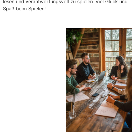
lesen und verantwortungsvoll zu spielen. Viel Glück und
Spaß beim Spielen!