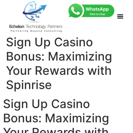
Sign Up Casino
Bonus: Maximizing
Your Rewards with
Spinrise
Sign Up Casino
Bonus: Maximizing
Your Rewards with