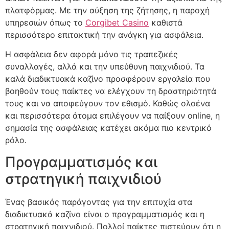
πλατφόρμας. Με την αύξηση της ζήτησης, η παροχή
υπηρεσιών όπως το
Corgibet Casino
καθιστά
περισσότερο επιτακτική την ανάγκη για ασφάλεια.
Η ασφάλεια δεν αφορά μόνο τις τραπεζικές
συναλλαγές, αλλά και την υπεύθυνη παιχνιδιού. Τα
καλά διαδικτυακά καζίνο προσφέρουν εργαλεία που
βοηθούν τους παίκτες να ελέγχουν τη δραστηριότητά
τους και να αποφεύγουν τον εθισμό. Καθώς ολοένα
και περισσότερα άτομα επιλέγουν να παίξουν online, η
σημασία της ασφάλειας κατέχει ακόμα πιο κεντρικό
ρόλο.
Προγραμματισμός και
στρατηγική παιχνιδιού
Ένας βασικός παράγοντας για την επιτυχία στα
διαδικτυακά καζίνο είναι ο προγραμματισμός και η
στρατηγική παιχνιδιού. Πολλοί παίκτες πιστεύουν ότι η