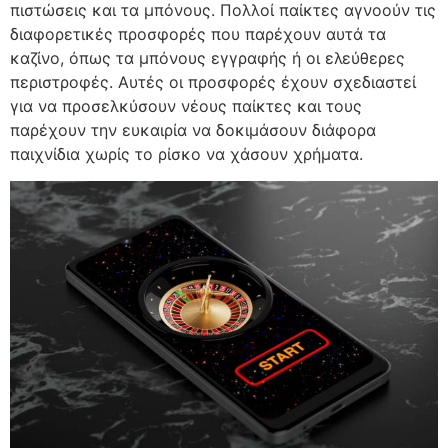
πιστώσεις και τα μπόνους. Πολλοί παίκτες αγνοούν τις
διαφορετικές προσφορές που παρέχουν αυτά τα
καζίνο, όπως τα μπόνους εγγραφής ή οι ελεύθερες
περιστροφές. Αυτές οι προσφορές έχουν σχεδιαστεί
για να προσελκύσουν νέους παίκτες και τους
παρέχουν την ευκαιρία να δοκιμάσουν διάφορα
παιχνίδια χωρίς το ρίσκο να χάσουν χρήματα.