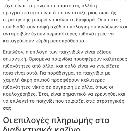
τύχη είναι το μόνο που απαιτείται, αλλά η
πραγματικότητα είναι ότι η ανάπτυξη μιας σωστής
στρατηγικής μπορεί να κάνει τη διαφορά. Οι παίκτες
που διαθέτουν σαφή σχέδια υπολογισμού κινδύνων και
ανταμοιβών έχουν περισσότερες πιθανότητες να
καταγράψουν κέρδη μεσοπρόθεσμα.
Επιπλέον, η επιλογή των παιχνιδιών είναι εξίσου
σημαντική. Ορισμένα παιχνίδια προσφέρουν καλύτερες
πιθανότητες από άλλα, και καλό είναι να γνωρίζετε
ποια είναι αυτά. Για παράδειγμα, τα παιχνίδια με
χαμηλή άκρη σπιτιού προσφέρουν καλύτερες
πιθανότητες νίκης σε σύγκριση με άλλα, όπως οι
κουλοχέρηδες. Έτσι, είναι σημαντικό να ερευνηθεί και
να επιλεγεί το παιχνίδι που ταιριάζει στις στρατηγικές
σας.
Οι επιλογές πληρωμής στα
διαδικτυακά καζίνο