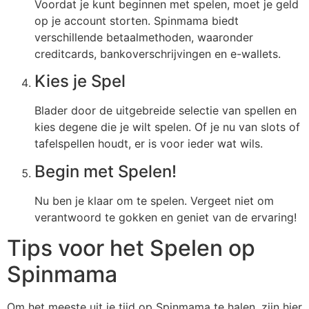
Voordat je kunt beginnen met spelen, moet je geld
op je account storten. Spinmama biedt
verschillende betaalmethoden, waaronder
creditcards, bankoverschrijvingen en e-wallets.
Kies je Spel
Blader door de uitgebreide selectie van spellen en
kies degene die je wilt spelen. Of je nu van slots of
tafelspellen houdt, er is voor ieder wat wils.
Begin met Spelen!
Nu ben je klaar om te spelen. Vergeet niet om
verantwoord te gokken en geniet van de ervaring!
Tips voor het Spelen op
Spinmama
Om het meeste uit je tijd op Spinmama te halen, zijn hier