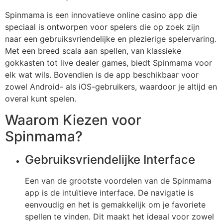
Spinmama is een innovatieve online casino app die
speciaal is ontworpen voor spelers die op zoek zijn
naar een gebruiksvriendelijke en plezierige spelervaring.
Met een breed scala aan spellen, van klassieke
gokkasten tot live dealer games, biedt Spinmama voor
elk wat wils. Bovendien is de app beschikbaar voor
zowel Android- als iOS-gebruikers, waardoor je altijd en
overal kunt spelen.
Waarom Kiezen voor
Spinmama?
Gebruiksvriendelijke Interface
Een van de grootste voordelen van de Spinmama
app is de intuïtieve interface. De navigatie is
eenvoudig en het is gemakkelijk om je favoriete
spellen te vinden. Dit maakt het ideaal voor zowel