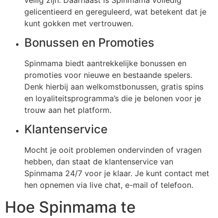
gelicentieerd en gereguleerd, wat betekent dat je
kunt gokken met vertrouwen.
Bonussen en Promoties
Spinmama biedt aantrekkelijke bonussen en
promoties voor nieuwe en bestaande spelers.
Denk hierbij aan welkomstbonussen, gratis spins
en loyaliteitsprogramma’s die je belonen voor je
trouw aan het platform.
Klantenservice
Mocht je ooit problemen ondervinden of vragen
hebben, dan staat de klantenservice van
Spinmama 24/7 voor je klaar. Je kunt contact met
hen opnemen via live chat, e-mail of telefoon.
Hoe Spinmama te