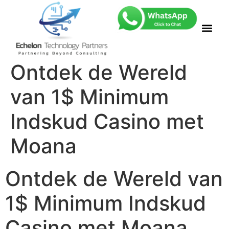
Ontdek de Wereld
van 1$ Minimum
Indskud Casino met
Moana
Ontdek de Wereld van
1$ Minimum Indskud
Casino met Moana