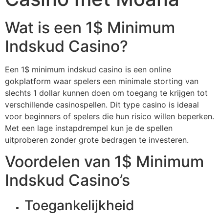
Wat is een 1$ Minimum
Indskud Casino?
Een 1$ minimum indskud casino is een online
gokplatform waar spelers een minimale storting van
slechts 1 dollar kunnen doen om toegang te krijgen tot
verschillende casinospellen. Dit type casino is ideaal
voor beginners of spelers die hun risico willen beperken.
Met een lage instapdrempel kun je de spellen
uitproberen zonder grote bedragen te investeren.
Voordelen van 1$ Minimum
Indskud Casino’s
Toegankelijkheid