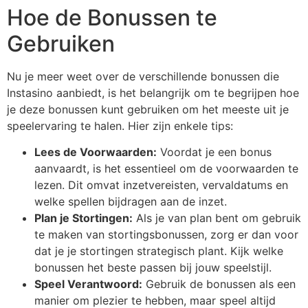
Hoe de Bonussen te
Gebruiken
Nu je meer weet over de verschillende bonussen die
Instasino aanbiedt, is het belangrijk om te begrijpen hoe
je deze bonussen kunt gebruiken om het meeste uit je
speelervaring te halen. Hier zijn enkele tips:
Lees de Voorwaarden:
Voordat je een bonus
aanvaardt, is het essentieel om de voorwaarden te
lezen. Dit omvat inzetvereisten, vervaldatums en
welke spellen bijdragen aan de inzet.
Plan je Stortingen:
Als je van plan bent om gebruik
te maken van stortingsbonussen, zorg er dan voor
dat je je stortingen strategisch plant. Kijk welke
bonussen het beste passen bij jouw speelstijl.
Speel Verantwoord:
Gebruik de bonussen als een
manier om plezier te hebben, maar speel altijd