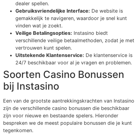
dealer spellen.
Gebruiksvriendelijke Interface:
De website is
gemakkelijk te navigeren, waardoor je snel kunt
vinden wat je zoekt.
Veilige Betalingsopties:
Instasino biedt
verschillende veilige betaalmethoden, zodat je met
vertrouwen kunt spelen.
Uitstekende Klantenservice:
De klantenservice is
24/7 beschikbaar voor al je vragen en problemen.
Soorten Casino Bonussen
bij Instasino
Een van de grootste aantrekkingskrachten van Instasino
zijn de verschillende casino bonussen die beschikbaar
zijn voor nieuwe en bestaande spelers. Hieronder
bespreken we de meest populaire bonussen die je kunt
tegenkomen.