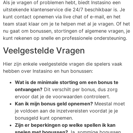
Als je vragen of problemen hebt, biedt Instasino een
uitstekende klantenservice die 24/7 beschikbaar is. Je
kunt contact opnemen via live chat of e-mail, en het
team staat klaar om je te helpen met al je vragen. Of het
nu gaat om bonussen, stortingen of algemene vragen, je
kunt rekenen op snelle en professionele ondersteuning.
Veelgestelde Vragen
Hier zijn enkele veelgestelde vragen die spelers vaak
hebben over Instasino en hun bonussen:
Wat is de minimale storting om een bonus te
ontvangen?
Dit verschilt per bonus, dus zorg
ervoor dat je de voorwaarden controleert.
Kan ik mijn bonus geld opnemen?
Meestal moet
je voldoen aan de inzetvereisten voordat je je
bonusgeld kunt opnemen.
Zijn er beperkingen op welke spellen ik kan
spelen met bonussen?
Ja, sommige bonussen