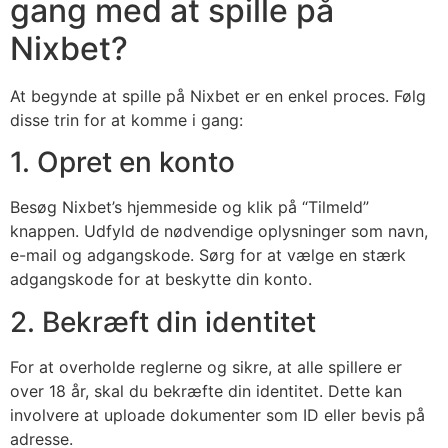
gang med at spille på
Nixbet?
At begynde at spille på Nixbet er en enkel proces. Følg
disse trin for at komme i gang:
1. Opret en konto
Besøg Nixbet’s hjemmeside og klik på “Tilmeld”
knappen. Udfyld de nødvendige oplysninger som navn,
e-mail og adgangskode. Sørg for at vælge en stærk
adgangskode for at beskytte din konto.
2. Bekræft din identitet
For at overholde reglerne og sikre, at alle spillere er
over 18 år, skal du bekræfte din identitet. Dette kan
involvere at uploade dokumenter som ID eller bevis på
adresse.