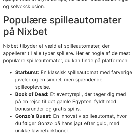
og selveksklusion.
Populære spilleautomater
på Nixbet
Nixbet tilbyder et væld af spilleautomater, der
appellerer til alle typer spillere. Her er nogle af de mest
populære spilleautomater, du kan finde på platformen:
Starburst:
En klassisk spilleautomat med farverige
juveler og en simpel, men spændende
spilleoplevelse.
Book of Dead:
Et eventyrspil, der tager dig med
på en rejse til det gamle Egypten, fyldt med
bonusrunder og gratis spins.
Gonzo’s Quest:
En innovativ spilleautomat, hvor
du følger Gonzo på hans jagt efter guld, med
unikke lavinefunktioner.