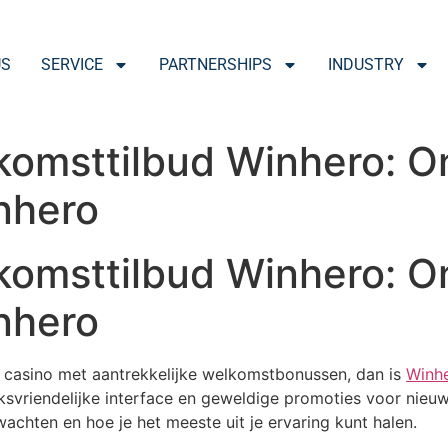
US
SERVICE
PARTNERSHIPS
INDUSTRY
komsttilbud Winhero: O
nhero
komsttilbud Winhero: O
nhero
e casino met aantrekkelijke welkomstbonussen, dan is
Winhe
ksvriendelijke interface en geweldige promoties voor nieuwe
chten en hoe je het meeste uit je ervaring kunt halen.