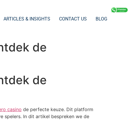
ARTICLES & INSIGHTS
CONTACT US
BLOG
ntdek de
ntdek de
ro casino
de perfecte keuze. Dit platform
 spelers. In dit artikel bespreken we de