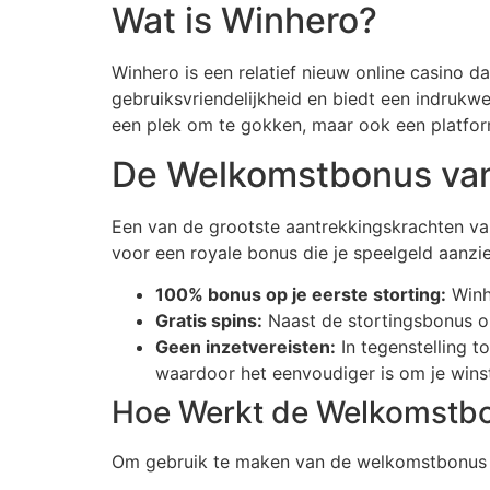
Wat is Winhero?
Winhero is een relatief nieuw online casino d
gebruiksvriendelijkheid en biedt een indrukwek
een plek om te gokken, maar ook een platfor
De Welkomstbonus va
Een van de grootste aantrekkingskrachten van
voor een royale bonus die je speelgeld aanzi
100% bonus op je eerste storting:
Winh
Gratis spins:
Naast de stortingsbonus on
Geen inzetvereisten:
In tegenstelling t
waardoor het eenvoudiger is om je winst
Hoe Werkt de Welkomstb
Om gebruik te maken van de welkomstbonus b