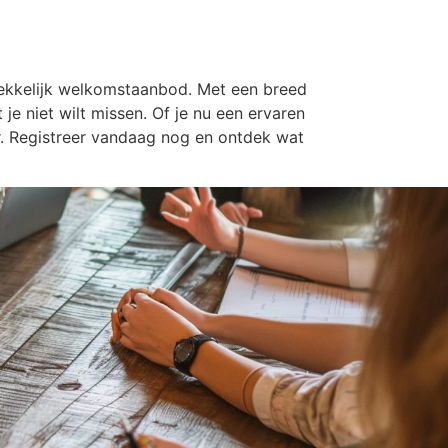
trekkelijk welkomstaanbod. Met een breed
 je niet wilt missen. Of je nu een ervaren
r. Registreer vandaag nog en ontdek wat