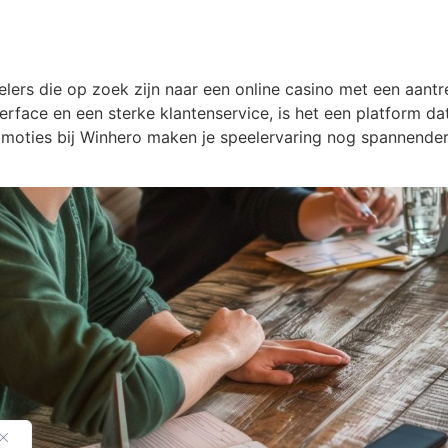
elers die op zoek zijn naar een online casino met een aan
terface en een sterke klantenservice, is het een platform dat
romoties bij Winhero maken je speelervaring nog spannende