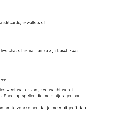
reditcards, e-wallets of
live chat of e-mail, en ze zijn beschikbaar
ips:
ies weet wat er van je verwacht wordt.
n. Speel op spellen die meer bijdragen aan
aan om te voorkomen dat je meer uitgeeft dan