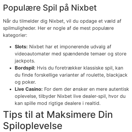
Populære Spil på Nixbet
Når du tilmelder dig Nixbet, vil du opdage et væld af
spilmuligheder. Her er nogle af de mest populære
kategorier:
Slots:
Nixbet har et imponerende udvalg af
videoautomater med spændende temaer og store
jackpots.
Bordspil:
Hvis du foretrækker klassiske spil, kan
du finde forskellige varianter af roulette, blackjack
og poker.
Live Casino:
For dem der ønsker en mere autentisk
oplevelse, tilbyder Nixbet live dealer-spil, hvor du
kan spille mod rigtige dealere i realtid.
Tips til at Maksimere Din
Spiloplevelse