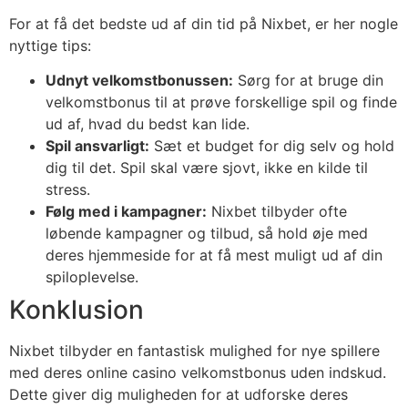
For at få det bedste ud af din tid på Nixbet, er her nogle
nyttige tips:
Udnyt velkomstbonussen:
Sørg for at bruge din
velkomstbonus til at prøve forskellige spil og finde
ud af, hvad du bedst kan lide.
Spil ansvarligt:
Sæt et budget for dig selv og hold
dig til det. Spil skal være sjovt, ikke en kilde til
stress.
Følg med i kampagner:
Nixbet tilbyder ofte
løbende kampagner og tilbud, så hold øje med
deres hjemmeside for at få mest muligt ud af din
spiloplevelse.
Konklusion
Nixbet tilbyder en fantastisk mulighed for nye spillere
med deres online casino velkomstbonus uden indskud.
Dette giver dig muligheden for at udforske deres