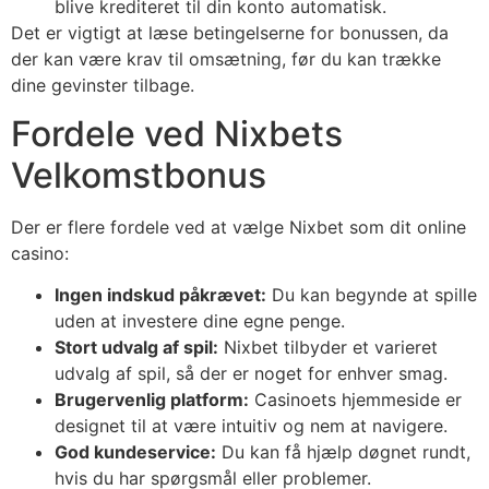
blive krediteret til din konto automatisk.
Det er vigtigt at læse betingelserne for bonussen, da
der kan være krav til omsætning, før du kan trække
dine gevinster tilbage.
Fordele ved Nixbets
Velkomstbonus
Der er flere fordele ved at vælge Nixbet som dit online
casino:
Ingen indskud påkrævet:
Du kan begynde at spille
uden at investere dine egne penge.
Stort udvalg af spil:
Nixbet tilbyder et varieret
udvalg af spil, så der er noget for enhver smag.
Brugervenlig platform:
Casinoets hjemmeside er
designet til at være intuitiv og nem at navigere.
God kundeservice:
Du kan få hjælp døgnet rundt,
hvis du har spørgsmål eller problemer.