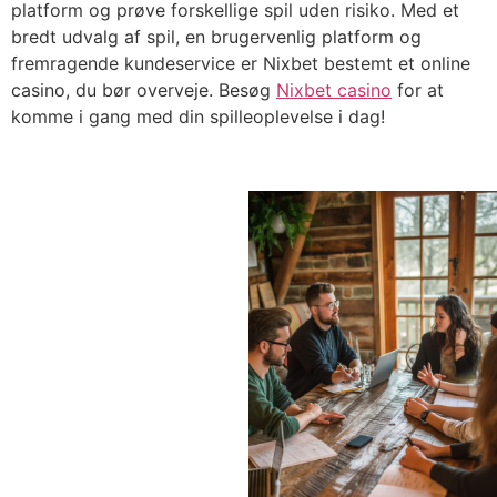
platform og prøve forskellige spil uden risiko. Med et
bredt udvalg af spil, en brugervenlig platform og
fremragende kundeservice er Nixbet bestemt et online
casino, du bør overveje. Besøg
Nixbet casino
for at
komme i gang med din spilleoplevelse i dag!