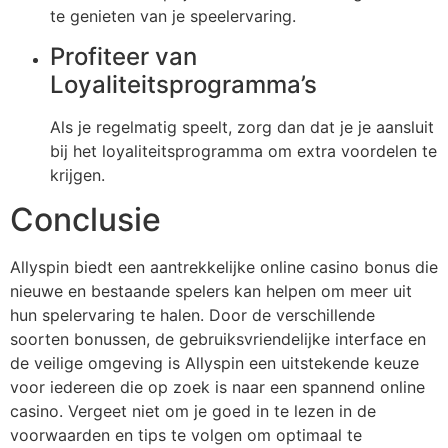
te genieten van je speelervaring.
Profiteer van
Loyaliteitsprogramma’s
Als je regelmatig speelt, zorg dan dat je je aansluit
bij het loyaliteitsprogramma om extra voordelen te
krijgen.
Conclusie
Allyspin biedt een aantrekkelijke online casino bonus die
nieuwe en bestaande spelers kan helpen om meer uit
hun spelervaring te halen. Door de verschillende
soorten bonussen, de gebruiksvriendelijke interface en
de veilige omgeving is Allyspin een uitstekende keuze
voor iedereen die op zoek is naar een spannend online
casino. Vergeet niet om je goed in te lezen in de
voorwaarden en tips te volgen om optimaal te