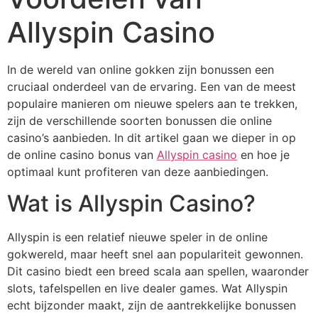
Allyspin Casino
In de wereld van online gokken zijn bonussen een
cruciaal onderdeel van de ervaring. Een van de meest
populaire manieren om nieuwe spelers aan te trekken,
zijn de verschillende soorten bonussen die online
casino’s aanbieden. In dit artikel gaan we dieper in op
de online casino bonus van
Allyspin casino
en hoe je
optimaal kunt profiteren van deze aanbiedingen.
Wat is Allyspin Casino?
Allyspin is een relatief nieuwe speler in de online
gokwereld, maar heeft snel aan populariteit gewonnen.
Dit casino biedt een breed scala aan spellen, waaronder
slots, tafelspellen en live dealer games. Wat Allyspin
echt bijzonder maakt, zijn de aantrekkelijke bonussen