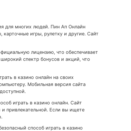
ия для многих людей. Пин Ап Онлайн
, карточные игры, рулетку и другие. Сайт
 официальную лицензию, что обеспечивает
 широкий спектр бонусов и акций, что
грать в казино онлайн на своих
компьютеру. Мобильная версия сайта
 доступной.
особ играть в казино онлайн. Сайт
й и привлекательной. Если вы ищете
.
безопасный способ играть в казино