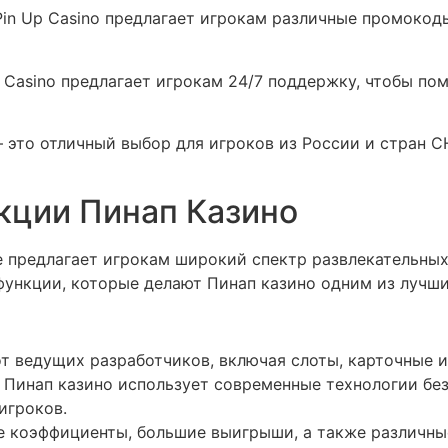
in Up Casino предлагает игрокам различные промокоды
 Casino предлагает игрокам 24/7 поддержку, чтобы пом
 – это отличный выбор для игроков из России и стран 
кции Пинап Казино
ое предлагает игрокам широкий спектр развлекательны
ункции, которые делают Пинап казино одним из лучших
от ведущих разработчиков, включая слоты, карточные и
 Пинап казино использует современные технологии без
игроков.
е коэффициенты, большие выигрыши, а также различны