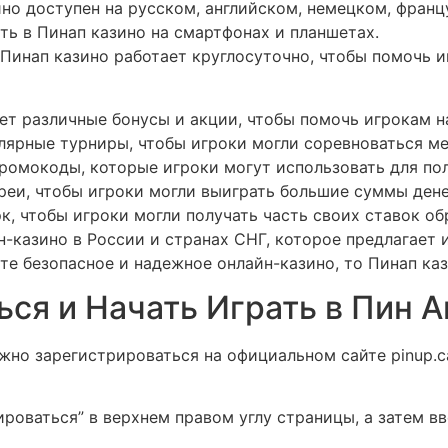
но доступен на русском, английском, немецком, франц
ть в Пинап казино на смартфонах и планшетах.
Пинап казино работает круглосуточно, чтобы помочь и
ет различные бонусы и акции, чтобы помочь игрокам на
улярные турниры, чтобы игроки могли соревноваться м
ромокоды, которые игроки могут использовать для по
реи, чтобы игроки могли выиграть большие суммы дене
к, чтобы игроки могли получать часть своих ставок об
йн-казино в России и странах СНГ, которое предлагает
е безопасное и надежное онлайн-казино, то Пинап каз
ся и Начать Играть в Пин А
ужно зарегистрироваться на официальном сайте pinup.c
ироваться” в верхнем правом углу страницы, а затем в