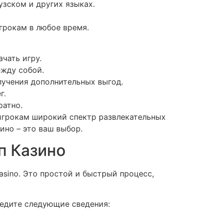
узском и других языках.
грокам в любое время.
чать игру.
ежду собой.
лучения дополнительных выгод.
г.
ратно.
 игрокам широкий спектр развлекательных
ино – это ваш выбор.
п Казино
asino. Это простой и быстрый процесс,
ведите следующие сведения: