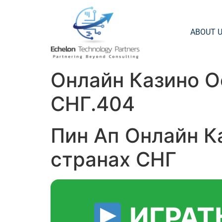
ABOUT 
Онлайн Казино О
СНГ.404
Пин Ап Онлайн К
странах СНГ
ИГРАТ