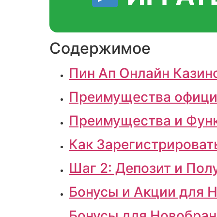
Содержимое
Пин Ап Онлайн Казин
Преимущества официа
Преимущества и Функ
Как Зарегистрировать
Шаг 2: Депозит и Пол
Бонусы и Акции для Н
Бонусы для Новобра