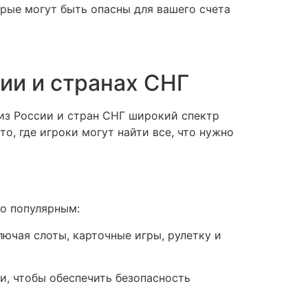
рые могут быть опасны для вашего счета
ии и странах СНГ
 из России и стран СНГ широкий спектр
то, где игроки могут найти все, что нужно
го популярным:
лючая слоты, карточные игры, рулетку и
и, чтобы обеспечить безопасность