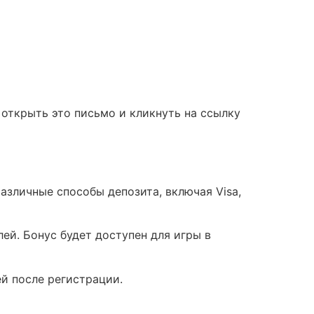
открыть это письмо и кликнуть на ссылку
различные способы депозита, включая Visa,
лей. Бонус будет доступен для игры в
ей после регистрации.