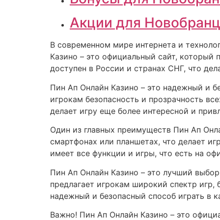
Акции для Новобран
В современном мире интернета и технолог
Казино – это официальный сайт, который п
доступен в России и странах СНГ, что дел
Пин Ап Онлайн Казино – это надежный и б
игрокам безопасность и прозрачность все
делает игру еще более интересной и прив
Один из главных преимуществ Пин Ап Онлай
смартфонах или планшетах, что делает иг
имеет все функции и игры, что есть на оф
Пин Ап Онлайн Казино – это лучший выбор
предлагает игрокам широкий спектр игр, 
надежный и безопасный способ играть в ка
Важно! Пин Ап Онлайн Казино – это офици