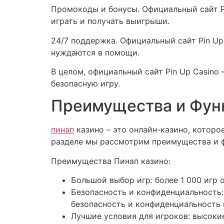
Промокоды и бонусы. Официальный сайт P
играть и получать выигрыши.
24/7 поддержка. Официальный сайт Pin Up
нуждаются в помощи.
В целом, официальный сайт Pin Up Casino
безопасную игру.
Преимущества и Фун
пинап
казино – это онлайн-казино, котор
разделе мы рассмотрим преимущества и ф
Преимущества Пинап казино:
Большой выбор игр: более 1 000 игр 
Безопасность и конфиденциальность:
безопасность и конфиденциальность 
Лучшие условия для игроков: высоки