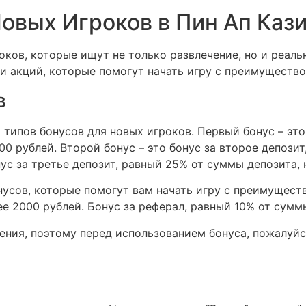
Новых Игроков в Пин Ап Каз
роков, которые ищут не только развлечение, но и реал
и акций, которые помогут начать игру с преимущество
в
 типов бонусов для новых игроков. Первый бонус – эт
000 рублей. Второй бонус – это бонус за второе депози
нус за третье депозит, равный 25% от суммы депозита, 
нусов, которые помогут вам начать игру с преимущест
е 2000 рублей. Бонус за реферал, равный 10% от суммы
ения, поэтому перед использованием бонуса, пожалуйс