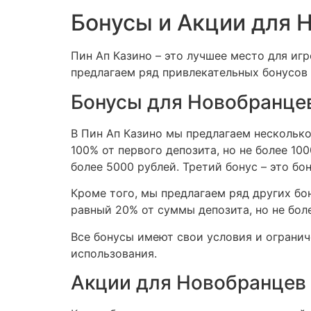
Бонусы и Акции для 
Пин Ап Казино – это лучшее место для иг
предлагаем ряд привлекательных бонусов 
Бонусы для Новобранце
В Пин Ап Казино мы предлагаем несколько
100% от первого депозита, но не более 10
более 5000 рублей. Третий бонус – это бо
Кроме того, мы предлагаем ряд других бо
равный 20% от суммы депозита, но не боле
Все бонусы имеют свои условия и огранич
использования.
Акции для Новобранцев