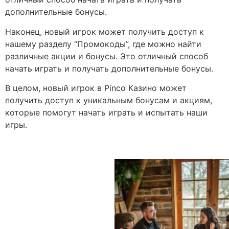
дополнительные бонусы.
Наконец, новый игрок может получить доступ к
нашему разделу “Промокоды”, где можно найти
различные акции и бонусы. Это отличный способ
начать играть и получать дополнительные бонусы.
В целом, новый игрок в Pinco Казино может
получить доступ к уникальным бонусам и акциям,
которые помогут начать играть и испытать наши
игры.