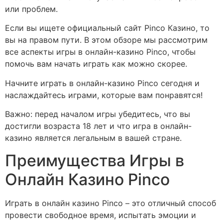
или проблем.
Если вы ищете официальный сайт Pinco Казино, то
вы на правом пути. В этом обзоре мы рассмотрим
все аспекты игры в онлайн-казино Pinco, чтобы
помочь вам начать играть как можно скорее.
Начните играть в онлайн-казино Pinco сегодня и
наслаждайтесь играми, которые вам понравятся!
Важно: перед началом игры убедитесь, что вы
достигли возраста 18 лет и что игра в онлайн-
казино является легальным в вашей стране.
Преимущества Игры в
Онлайн Казино Pinco
Играть в онлайн казино Pinco – это отличный способ
провести свободное время, испытать эмоции и