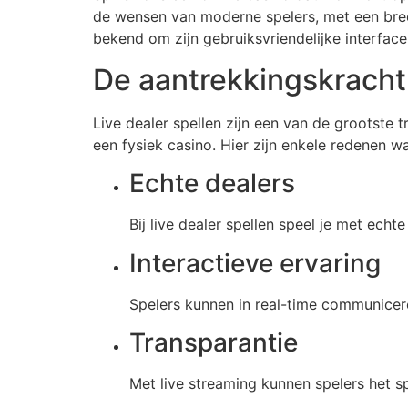
de wensen van moderne spelers, met een breed 
bekend om zijn gebruiksvriendelijke interfac
De aantrekkingskracht 
Live dealer spellen zijn een van de grootste
een fysiek casino. Hier zijn enkele redenen wa
Echte dealers
Bij live dealer spellen speel je met ech
Interactieve ervaring
Spelers kunnen in real-time communicere
Transparantie
Met live streaming kunnen spelers het sp