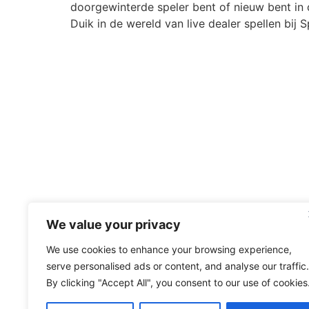
doorgewinterde speler bent of nieuw bent in 
Duik in de wereld van live dealer spellen bij 
We value your privacy
We use cookies to enhance your browsing experience,
serve personalised ads or content, and analyse our traffic.
By clicking "Accept All", you consent to our use of cookies