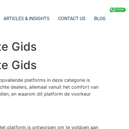
ARTICLES & INSIGHTS
CONTACT US
BLOG
te Gids
te Gids
opvallende platforms in deze categorie is
chte dealers, allemaal vanuit het comfort van
pellen, en waarom dit platform de voorkeur
. Het platform is ontworpen om te voldoen aan