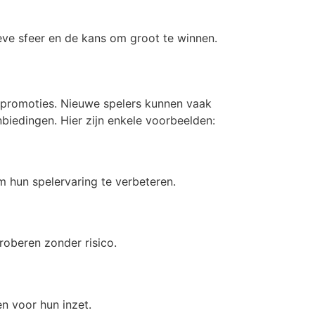
eve sfeer en de kans om groot te winnen.
n promoties. Nieuwe spelers kunnen vaak
biedingen. Hier zijn enkele voorbeelden:
m hun spelervaring te verbeteren.
roberen zonder risico.
en voor hun inzet.