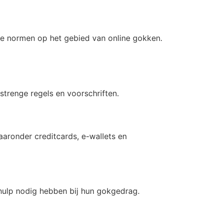
gste normen op het gebied van online gokken.
strenge regels en voorschriften.
aaronder creditcards, e-wallets en
hulp nodig hebben bij hun gokgedrag.