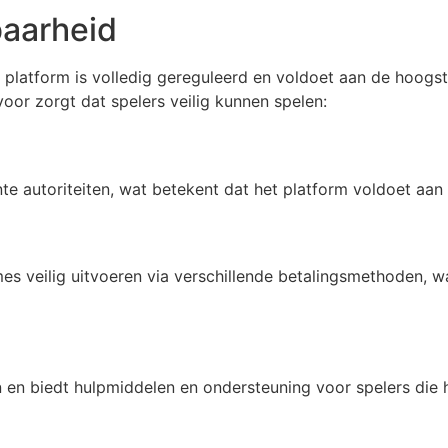
baarheid
 Het platform is volledig gereguleerd en voldoet aan de hoo
oor zorgt dat spelers veilig kunnen spelen:
nte autoriteiten, wat betekent dat het platform voldoet aan 
s veilig uitvoeren via verschillende betalingsmethoden, w
en biedt hulpmiddelen en ondersteuning voor spelers die 