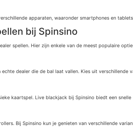
verschillende apparaten, waaronder smartphones en tablets, 
pellen bij Spinsino
aler spellen. Hier zijn enkele van de meest populaire optie
echte dealer die de bal laat vallen. Kies uit verschillende v
ieke kaartspel. Live blackjack bij Spinsino biedt een snell
rollers. Bij Spinsino kun je genieten van verschillende varia