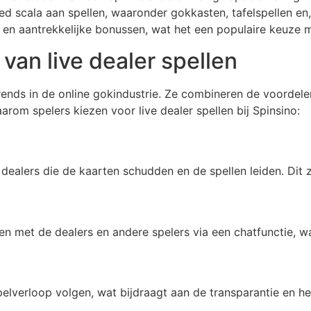
scala aan spellen, waaronder gokkasten, tafelspellen en, na
e en aantrekkelijke bonussen, wat het een populaire keuze
van live dealer spellen
 trends in de online gokindustrie. Ze combineren de voorde
arom spelers kiezen voor live dealer spellen bij Spinsino:
te dealers die de kaarten schudden en de spellen leiden. Dit
n met de dealers en andere spelers via een chatfunctie, wa
elverloop volgen, wat bijdraagt aan de transparantie en het