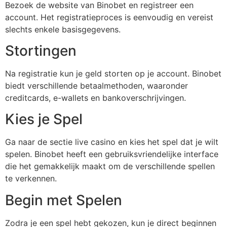
Bezoek de website van Binobet en registreer een
account. Het registratieproces is eenvoudig en vereist
slechts enkele basisgegevens.
Stortingen
Na registratie kun je geld storten op je account. Binobet
biedt verschillende betaalmethoden, waaronder
creditcards, e-wallets en bankoverschrijvingen.
Kies je Spel
Ga naar de sectie live casino en kies het spel dat je wilt
spelen. Binobet heeft een gebruiksvriendelijke interface
die het gemakkelijk maakt om de verschillende spellen
te verkennen.
Begin met Spelen
Zodra je een spel hebt gekozen, kun je direct beginnen