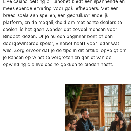
Live casino betting bij Binobet biedt een spannende en
meeslepende ervaring voor gokliefhebbers. Met een
breed scala aan spellen, een gebruiksvriendelijk
platform, en de mogelijkheid om met echte dealers te
spelen, is het geen wonder dat zoveel mensen voor
Binobet kiezen. Of je nu een beginner bent of een
doorgewinterde speler, Binobet heeft voor ieder wat
wils. Zorg ervoor dat je de tips in dit artikel opvolgt om
je kansen op winst te vergroten en geniet van de
opwinding die live casino gokken te bieden heeft.