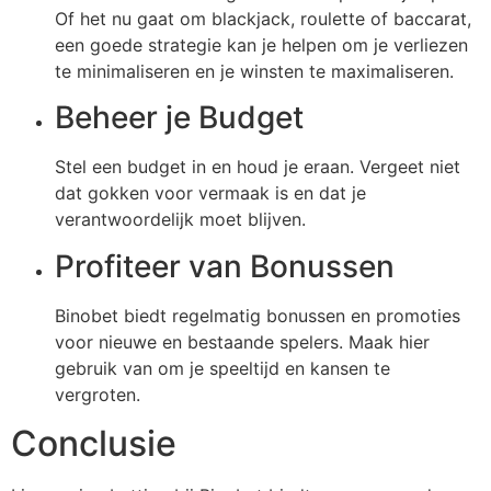
Of het nu gaat om blackjack, roulette of baccarat,
een goede strategie kan je helpen om je verliezen
te minimaliseren en je winsten te maximaliseren.
Beheer je Budget
Stel een budget in en houd je eraan. Vergeet niet
dat gokken voor vermaak is en dat je
verantwoordelijk moet blijven.
Profiteer van Bonussen
Binobet biedt regelmatig bonussen en promoties
voor nieuwe en bestaande spelers. Maak hier
gebruik van om je speeltijd en kansen te
vergroten.
Conclusie