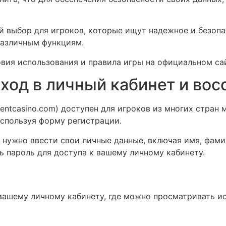
ый выбор для игроков, которые ищут надежное и безопа
различным функциям.
вия использования и правила игры на официальном сайт
вход в личный кабинет и во
entcasino.com) доступен для игроков из многих стран м
используя форму регистрации.
 нужно ввести свои личные данные, включая имя, фами
ь пароль для доступа к вашему личному кабинету.
вашему личному кабинету, где можно просматривать ис