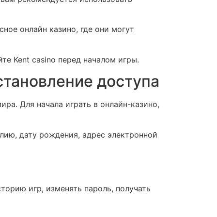
сное онлайн казино, где они могут
е Kent casino перед началом игры.
сстановление доступа
ира. Для начала играть в онлайн-казино,
лию, дату рождения, адрес электронной
торию игр, изменять пароль, получать