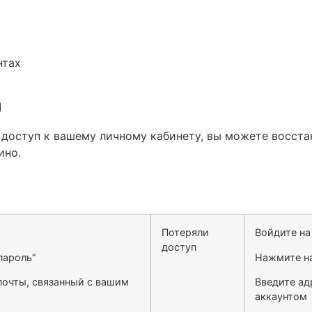
нтах
а
 доступ к вашему личному кабинету, вы можете восста
ино.
Потеряли
Войдите на
доступ
пароль”
Нажмите на
почты, связанный с вашим
Введите ад
аккаунтом