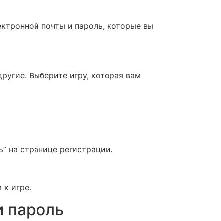
ектронной почты и пароль, которые вы
другие. Выберите игру, которая вам
ь” на странице регистрации.
 к игре.
и пароль