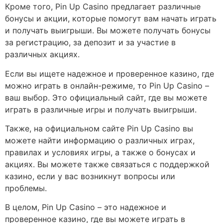
Кроме того, Pin Up Casino предлагает различные
бонусы и акции, которые помогут вам начать играть
и получать выигрыши. Вы можете получать бонусы
за регистрацию, за депозит и за участие в
различных акциях.
Если вы ищете надежное и проверенное казино, где
можно играть в онлайн-режиме, то Pin Up Casino –
ваш выбор. Это официальный сайт, где вы можете
играть в различные игры и получать выигрыши.
Также, на официальном сайте Pin Up Casino вы
можете найти информацию о различных играх,
правилах и условиях игры, а также о бонусах и
акциях. Вы можете также связаться с поддержкой
казино, если у вас возникнут вопросы или
проблемы.
В целом, Pin Up Casino – это надежное и
проверенное казино, где вы можете играть в