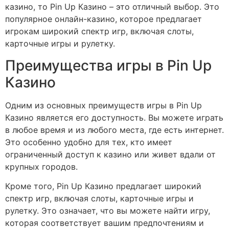
казино, то Pin Up Казино – это отличный выбор. Это
популярное онлайн-казино, которое предлагает
игрокам широкий спектр игр, включая слоты,
карточные игры и рулетку.
Преимущества игры в Pin Up
Казино
Одним из основных преимуществ игры в Pin Up
Казино является его доступность. Вы можете играть
в любое время и из любого места, где есть интернет.
Это особенно удобно для тех, кто имеет
ограниченный доступ к казино или живет вдали от
крупных городов.
Кроме того, Pin Up Казино предлагает широкий
спектр игр, включая слоты, карточные игры и
рулетку. Это означает, что вы можете найти игру,
которая соответствует вашим предпочтениям и