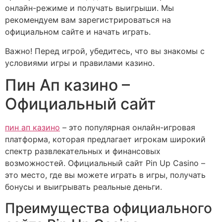
онлайн-режиме и получать выигрыши. Мы
рекомендуем вам зарегистрироваться на
официальном сайте и начать играть.
Важно! Перед игрой, убедитесь, что вы знакомы с
условиями игры и правилами казино.
Пин Ап казино –
Официальный сайт
пин ап казино
– это популярная онлайн-игровая
платформа, которая предлагает игрокам широкий
спектр развлекательных и финансовых
возможностей. Официальный сайт Pin Up Casino –
это место, где вы можете играть в игры, получать
бонусы и выигрывать реальные деньги.
Преимущества официального