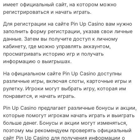
имеет официальный сайт, на котором можно
регистрироваться и начать играть.
Для регистрации на сайте Pin Up Casino вам нужно
заполнить форму регистрации, указав свои личные
данные. Затем вы получите доступ к личному
кабинету, где можно управлять аккаунтом,
просматривать историю игр и получать
информацию о выигрышах.
На официальном сайте Pin Up Casino доступны
различные игры, включая слоты, карточные игры и
рулетку. Игроки могут выбрать игру, которая им
понравится, и начать играть.
Pin Up Casino предлагает различные бонусы и акции,
которые помогут игрокам начать играть и выиграть
больше денег. Бонусы и акции могут изменяться,
поэтому мы рекомендуем проверять официальный
сайт Pin Up Casino для получения информации о