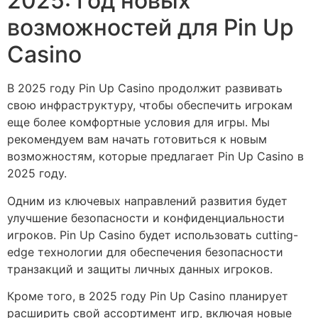
2025: Год новых
возможностей для Pin Up
Casino
В 2025 году Pin Up Casino продолжит развивать
свою инфраструктуру, чтобы обеспечить игрокам
еще более комфортные условия для игры. Мы
рекомендуем вам начать готовиться к новым
возможностям, которые предлагает Pin Up Casino в
2025 году.
Одним из ключевых направлений развития будет
улучшение безопасности и конфиденциальности
игроков. Pin Up Casino будет использовать cutting-
edge технологии для обеспечения безопасности
транзакций и защиты личных данных игроков.
Кроме того, в 2025 году Pin Up Casino планирует
расширить свой ассортимент игр, включая новые