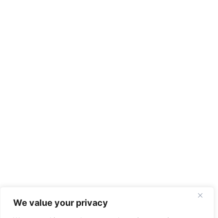
We value your privacy