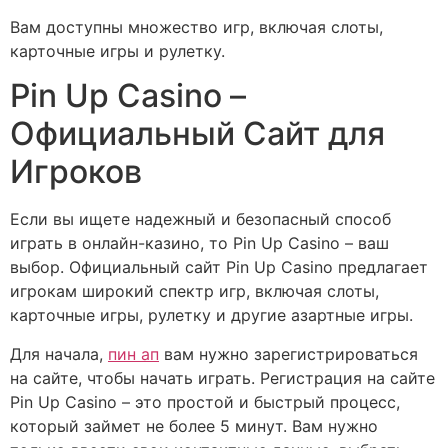
Вам доступны множество игр, включая слоты,
карточные игры и рулетку.
Pin Up Casino –
Официальный Сайт для
Игроков
Если вы ищете надежный и безопасный способ
играть в онлайн-казино, то Pin Up Casino – ваш
выбор. Официальный сайт Pin Up Casino предлагает
игрокам широкий спектр игр, включая слоты,
карточные игры, рулетку и другие азартные игры.
Для начала,
пин ап
вам нужно зарегистрироваться
на сайте, чтобы начать играть. Регистрация на сайте
Pin Up Casino – это простой и быстрый процесс,
который займет не более 5 минут. Вам нужно