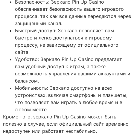
Безопасность: Зеркало Pin Up Casino
обеспечивает безопасность вашего игрового
процесса, так как все данные передаются через
защищенный канал.
Быстрый доступ: Зеркало позволяет вам
быстро и легко доступаться к игровому
процессу, не зависящему от официального
сайта.
Удобство: Зеркало Pin Up Casino предлагает
вам удобный доступ к играм, а также
возможность управления вашими аккаунтами и
балансом.
Мобильность: Зеркало доступно на всех
устройствах, включая смартфоны и планшеты,
что позволяет вам играть в любое время и в
любом месте.
Кроме того, зеркало Pin Up Casino может быть
полезно в случае, если официальный сайт временно
недоступен или работает нестабильно.