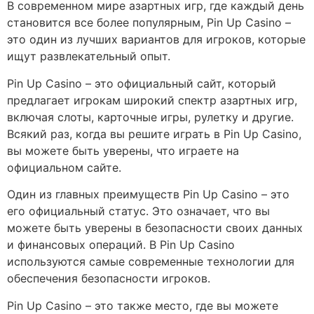
В современном мире азартных игр, где каждый день
становится все более популярным, Pin Up Casino –
это один из лучших вариантов для игроков, которые
ищут развлекательный опыт.
Pin Up Casino – это официальный сайт, который
предлагает игрокам широкий спектр азартных игр,
включая слоты, карточные игры, рулетку и другие.
Всякий раз, когда вы решите играть в Pin Up Casino,
вы можете быть уверены, что играете на
официальном сайте.
Один из главных преимуществ Pin Up Casino – это
его официальный статус. Это означает, что вы
можете быть уверены в безопасности своих данных
и финансовых операций. В Pin Up Casino
используются самые современные технологии для
обеспечения безопасности игроков.
Pin Up Casino – это также место, где вы можете