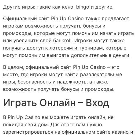
Другие игры: такие как кено, bingo и другие.
Официальный сайт Pin Up Casino также предлагает
игрокам возможность получать бонусы и
промокоды, которые могут помочь им начать играть
или увеличить свой банкroll. Игроки могут также
получать доступ к лотереям и турнирам, которые
могут помочь им выиграть дополнительные деньги.
В целом, официальный сайт Pin Up Casino – это
место, где игроки могут найти развлекательные
игры, безопасность и надежность, а также
возможность получать бонусы и промокоды.
Играть Онлайн – Вход
В Pin Up Casino вы можете играть онлайн, не
покидая свой дом. Для этого вам нужно
зарегистрироваться на официальном сайте казино и