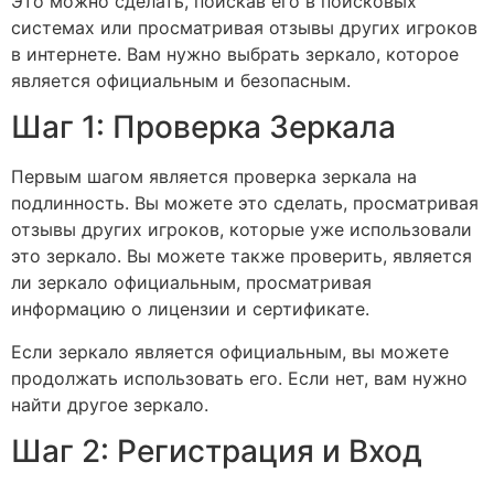
Это можно сделать, поискав его в поисковых
системах или просматривая отзывы других игроков
в интернете. Вам нужно выбрать зеркало, которое
является официальным и безопасным.
Шаг 1: Проверка Зеркала
Первым шагом является проверка зеркала на
подлинность. Вы можете это сделать, просматривая
отзывы других игроков, которые уже использовали
это зеркало. Вы можете также проверить, является
ли зеркало официальным, просматривая
информацию о лицензии и сертификате.
Если зеркало является официальным, вы можете
продолжать использовать его. Если нет, вам нужно
найти другое зеркало.
Шаг 2: Регистрация и Вход