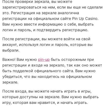
После проверки зеркала, вы можете
зарегистрироваться на нем, если вы еще не сделали
это. Регистрация на зеркале аналогична
регистрации на официальном сайте Pin Up Casino.
Вам нужно ввести информацию о себе, выбрать
логин и пароль, и подтвердить регистрацию.
После регистрации, вы можете войти на свой
аккаунт, используя логин и пароль, которые вы
выбрали.
Важно! Вам нужно
pin-up
быть осторожным при
регистрации и входе на зеркало, так как оно может
быть подделкой официального сайта. Вам нужно
убедиться, что вы находитесь на официальном
зеркале.
После входа, вы можете начать играть в игры,
которые доступны на зеркале. Вам нужно выбрать
игру, которая вам нравится, и начать играть.