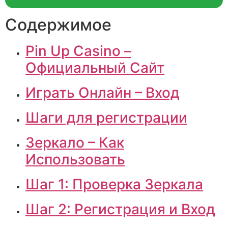
Содержимое
Pin Up Casino –
Официальный Сайт
Играть Онлайн – Вход
Шаги для регистрации
Зеркало – Как
Использовать
Шаг 1: Проверка Зеркала
Шаг 2: Регистрация и Вход