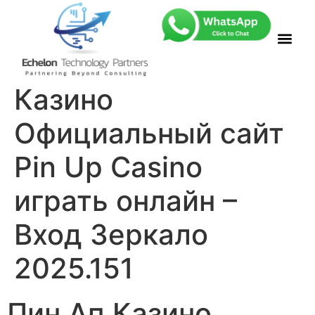
Казино
Официальный сайт
Pin Up Casino
играть онлайн –
Вход Зеркало
2025.151
Пин Ап Казино