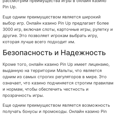
рассмотрим преимущества игры в онлайн казино
Pin Up.
Еще одним преимуществом является широкий
выбор игр. Онлайн казино Pin Up предлагает более
3000 игр, включая слоты, карточные игры, рулетку и
другие. Это позволяет игрокам выбрать игру,
которая лучше всего подходит им.
Безопасность и Надежность
Кроме того, онлайн казино Pin Up имеет лицензию,
выданную на территории Мальты, что является
одним из самых строгих регуляторов в мире. Это
означает, что казино подчиняется строгим правилам
и нормам, чтобы обеспечить честность и
прозрачность игры.
Еще одним преимуществом является возможность
получать бонусы и промокоды. Онлайн казино Pin