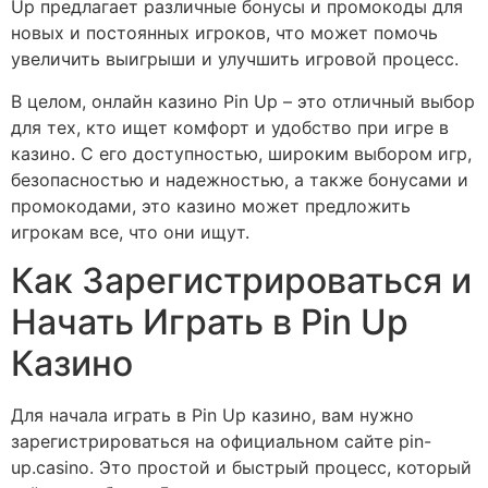
Up предлагает различные бонусы и промокоды для
новых и постоянных игроков, что может помочь
увеличить выигрыши и улучшить игровой процесс.
В целом, онлайн казино Pin Up – это отличный выбор
для тех, кто ищет комфорт и удобство при игре в
казино. С его доступностью, широким выбором игр,
безопасностью и надежностью, а также бонусами и
промокодами, это казино может предложить
игрокам все, что они ищут.
Как Зарегистрироваться и
Начать Играть в Pin Up
Казино
Для начала играть в Pin Up казино, вам нужно
зарегистрироваться на официальном сайте pin-
up.casino. Это простой и быстрый процесс, который