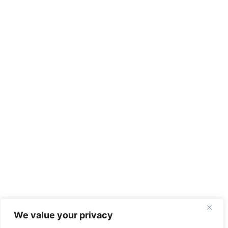
We value your privacy