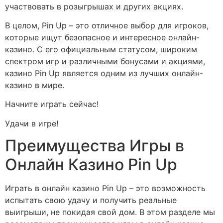
участвовать в розыгрышах и других акциях.
В целом, Pin Up – это отличное выбор для игроков,
которые ищут безопасное и интересное онлайн-
казино. С его официальным статусом, широким
спектром игр и различными бонусами и акциями,
казино Pin Up является одним из лучших онлайн-
казино в мире.
Начните играть сейчас!
Удачи в игре!
Преимущества Игры в
Онлайн Казино Pin Up
Играть в онлайн казино Pin Up – это возможность
испытать свою удачу и получить реальные
выигрыши, не покидая свой дом. В этом разделе мы