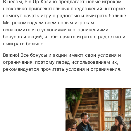
В целом, Pin Up Казино предлагает новые игрокам
несколько привлекательных предложений, которые
помогут начать игру с радостью и выиграть больше.
Мы рекомендуем всем новым игрокам
ознакомиться с условиями и ограничениями
бонусов и акций, чтобы начать играть с радостью и
выиграть больше.
Важно! Все бонусы и акции имеют свои условия и
ограничения, поэтому перед использованием их,
рекомендуется прочитать условия и ограничения.