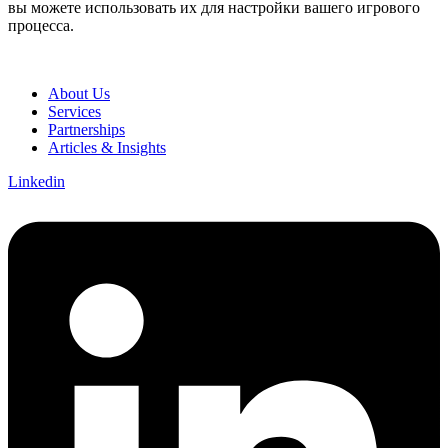
вы можете использовать их для настройки вашего игрового
процесса.
About Us
Services
Partnerships
Articles & Insights
Linkedin