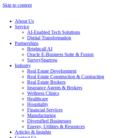
Skip to content
About Us
Service
AI-Enabled Tech Solutions
Digital Transformation
Partnerships
Brightcall AI
Oracle E-Business Suite & Fusion
SurveySparrow
Industry
Real Estate Development
Real Estate Construction & Contracting
Real Estate Brokers
Insurance Agents & Brokers
Wellness Clinics
Healthcare
Hospitality
Financial Services
Manufacturing
Diversified Businesses
Energy, Utilities & Resources
Articles & Insights
Contact Us