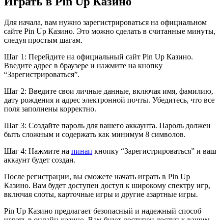
Играть в Pin Up Казино
Для начала, вам нужно зарегистрироваться на официальном
сайте Pin Up Казино. Это можно сделать в считанные минуты,
следуя простым шагам.
Шаг 1: Перейдите на официальный сайт Pin Up Казино.
Введите адрес в браузере и нажмите на кнопку
“Зарегистрироваться”.
Шаг 2: Введите свои личные данные, включая имя, фамилию,
дату рождения и адрес электронной почты. Убедитесь, что все
поля заполнены корректно.
Шаг 3: Создайте пароль для вашего аккаунта. Пароль должен
быть сложным и содержать как минимум 8 символов.
Шаг 4: Нажмите на
пинап
кнопку “Зарегистрироваться” и ваш
аккаунт будет создан.
После регистрации, вы сможете начать играть в Pin Up
Казино. Вам будет доступен доступ к широкому спектру игр,
включая слоты, карточные игры и другие азартные игры.
Pin Up Казино предлагает безопасный и надежный способ
играть в онлайн-казино. Вам будет доступен доступ к вашим