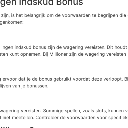
ngen Indskud Bonus
ijn, is het belangrijk om de voorwaarden te begrijpen die e
egenkomen:
ingen indskud bonus zijn de wagering vereisten. Dit houdt 
en kunt opnemen. Bij Millioner zijn de wagering vereisten m
rvoor dat je de bonus gebruikt voordat deze verloopt. Bij 
ijven van je bonussen.
wagering vereisten. Sommige spellen, zoals slots, kunnen vol
 niet meetellen. Controleer de voorwaarden voor specifieke