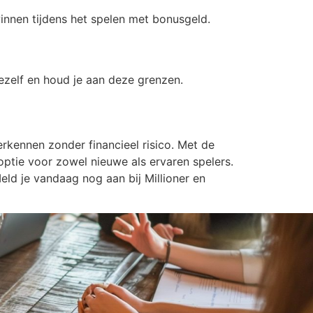
innen tijdens het spelen met bonusgeld.
 jezelf en houd je aan deze grenzen.
erkennen zonder financieel risico. Met de
optie voor zowel nieuwe als ervaren spelers.
eld je vandaag nog aan bij Millioner en