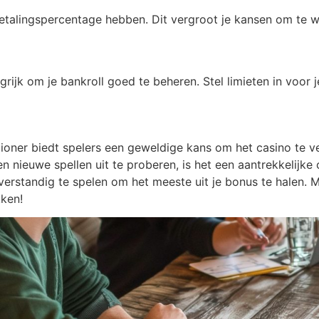
betalingspercentage hebben. Dit vergroot je kansen om te w
ngrijk om je bankroll goed te beheren. Stel limieten in voor
lioner biedt spelers een geweldige kans om het casino te v
 nieuwe spellen uit te proberen, is het een aantrekkelijke 
erstandig te spelen om het meeste uit je bonus te halen. M
ken!