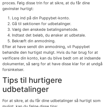
proces. Følg disse trin for at sikre, at du får dine
gevinster hurtigt:
Log ind på din Puppybet-konto.
Gå til sektionen for udbetalinger.
Vælg den ønskede betalingsmetode.
Indtast det beløb, du ønsker at udbetale.
Bekræft din anmodning.
Efter at have sendt din anmodning, vil Puppybet
behandle den hurtigst muligt. Hvis du har brug for at
verificere din konto, kan du blive bedt om at indsende
dokumenter, så sørg for at have disse klar for at undgå
forsinkelser.
Tips til hurtigere
udbetalinger
For at sikre, at du får dine udbetalinger så hurtigt som
muligt, kan du følge disse tips: