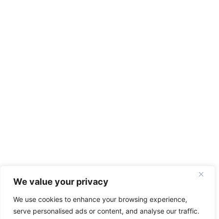
We value your privacy
We use cookies to enhance your browsing experience,
serve personalised ads or content, and analyse our traffic.