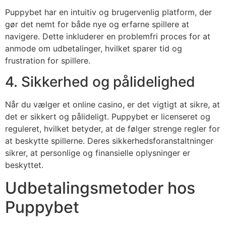
Puppybet har en intuitiv og brugervenlig platform, der
gør det nemt for både nye og erfarne spillere at
navigere. Dette inkluderer en problemfri proces for at
anmode om udbetalinger, hvilket sparer tid og
frustration for spillere.
4. Sikkerhed og pålidelighed
Når du vælger et online casino, er det vigtigt at sikre, at
det er sikkert og pålideligt. Puppybet er licenseret og
reguleret, hvilket betyder, at de følger strenge regler for
at beskytte spillerne. Deres sikkerhedsforanstaltninger
sikrer, at personlige og finansielle oplysninger er
beskyttet.
Udbetalingsmetoder hos
Puppybet