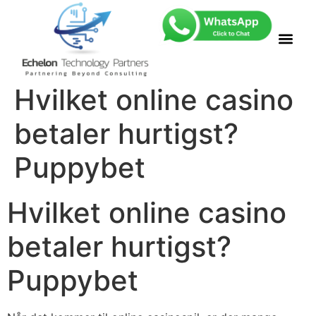
Hvilket online casino
betaler hurtigst?
Puppybet
Hvilket online casino
betaler hurtigst?
Puppybet