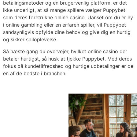
betalingsmetoder og en brugervenlig platform, er det
ikke underligt, at så mange spillere vælger Puppybet
som deres foretrukne online casino. Uanset om du er ny
i online gambling eller en erfaren spiller, vil Puppybet
sandsynligvis opfylde dine behov og give dig en hurtig
og sikker spiloplevelse.
Så næste gang du overvejer, hvilket online casino der
betaler hurtigst, så husk at tjekke Puppybet. Med deres
fokus på kundetilfredshed og hurtige udbetalinger er de
en af de bedste i branchen.