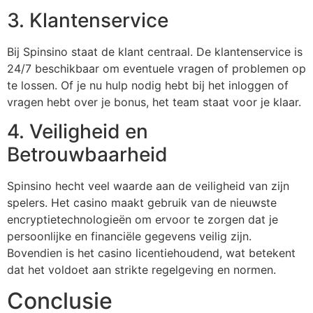
3. Klantenservice
Bij Spinsino staat de klant centraal. De klantenservice is
24/7 beschikbaar om eventuele vragen of problemen op
te lossen. Of je nu hulp nodig hebt bij het inloggen of
vragen hebt over je bonus, het team staat voor je klaar.
4. Veiligheid en
Betrouwbaarheid
Spinsino hecht veel waarde aan de veiligheid van zijn
spelers. Het casino maakt gebruik van de nieuwste
encryptietechnologieën om ervoor te zorgen dat je
persoonlijke en financiële gegevens veilig zijn.
Bovendien is het casino licentiehoudend, wat betekent
dat het voldoet aan strikte regelgeving en normen.
Conclusie