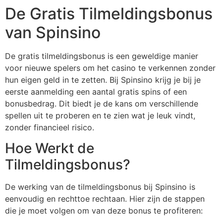
De Gratis Tilmeldingsbonus
van Spinsino
De gratis tilmeldingsbonus is een geweldige manier
voor nieuwe spelers om het casino te verkennen zonder
hun eigen geld in te zetten. Bij Spinsino krijg je bij je
eerste aanmelding een aantal gratis spins of een
bonusbedrag. Dit biedt je de kans om verschillende
spellen uit te proberen en te zien wat je leuk vindt,
zonder financieel risico.
Hoe Werkt de
Tilmeldingsbonus?
De werking van de tilmeldingsbonus bij Spinsino is
eenvoudig en rechttoe rechtaan. Hier zijn de stappen
die je moet volgen om van deze bonus te profiteren: