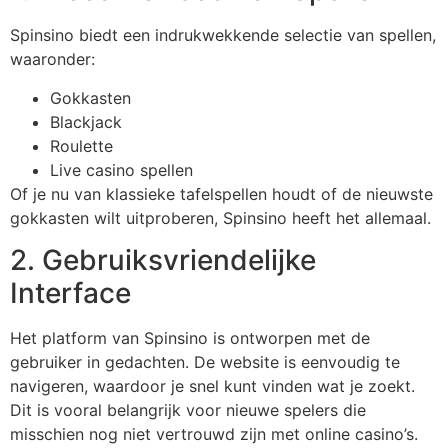
Spinsino biedt een indrukwekkende selectie van spellen,
waaronder:
Gokkasten
Blackjack
Roulette
Live casino spellen
Of je nu van klassieke tafelspellen houdt of de nieuwste
gokkasten wilt uitproberen, Spinsino heeft het allemaal.
2. Gebruiksvriendelijke
Interface
Het platform van Spinsino is ontworpen met de
gebruiker in gedachten. De website is eenvoudig te
navigeren, waardoor je snel kunt vinden wat je zoekt.
Dit is vooral belangrijk voor nieuwe spelers die
misschien nog niet vertrouwd zijn met online casino’s.