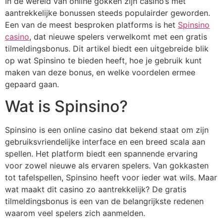
In de wereld van online gokken zijn casino’s met
aantrekkelijke bonussen steeds populairder geworden.
Een van de meest besproken platforms is het
Spinsino
casino
, dat nieuwe spelers verwelkomt met een gratis
tilmeldingsbonus. Dit artikel biedt een uitgebreide blik
op wat Spinsino te bieden heeft, hoe je gebruik kunt
maken van deze bonus, en welke voordelen ermee
gepaard gaan.
Wat is Spinsino?
Spinsino is een online casino dat bekend staat om zijn
gebruiksvriendelijke interface en een breed scala aan
spellen. Het platform biedt een spannende ervaring
voor zowel nieuwe als ervaren spelers. Van gokkasten
tot tafelspellen, Spinsino heeft voor ieder wat wils. Maar
wat maakt dit casino zo aantrekkelijk? De gratis
tilmeldingsbonus is een van de belangrijkste redenen
waarom veel spelers zich aanmelden.