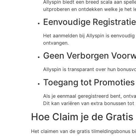
Allyspin biedt een breed scala aan spell
uitproberen en ontdekken welke je het le
Eenvoudige Registratie
Het aanmelden bij Allyspin is eenvoudig
ontvangen.
Geen Verborgen Voor
Allyspin is transparant over hun bonusv
Toegang tot Promoties
Als je eenmaal geregistreerd bent, ontv
Dit kan variëren van extra bonussen tot 
Hoe Claim je de Gratis
Het claimen van de gratis tilmeldingsbonus b