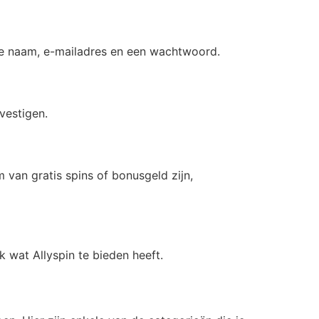
 je naam, e-mailadres en een wachtwoord.
vestigen.
 van gratis spins of bonusgeld zijn,
 wat Allyspin te bieden heeft.