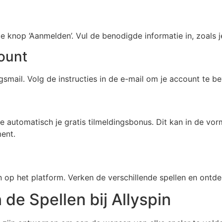
de knop ‘Aanmelden’. Vul de benodigde informatie in, zoals
ount
gsmail. Volg de instructies in de e-mail om je account te be
 automatisch je gratis tilmeldingsbonus. Dit kan in de vorm
ent.
 op het platform. Verken de verschillende spellen en ontdek
de Spellen bij Allyspin