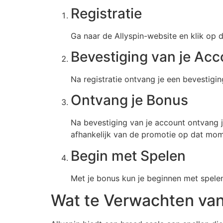
Registratie
Ga naar de Allyspin-website en klik op 
Bevestiging van je Acc
Na registratie ontvang je een bevestigin
Ontvang je Bonus
Na bevestiging van je account ontvang je
afhankelijk van de promotie op dat mom
Begin met Spelen
Met je bonus kun je beginnen met spelen
Wat te Verwachten van 