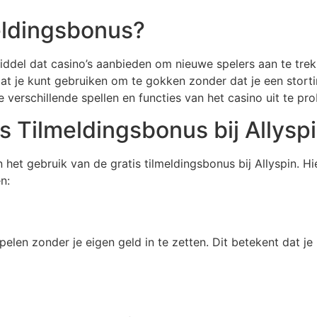
meldingsbonus?
iddel dat casino’s aanbieden om nieuwe spelers aan te trek
 je kunt gebruiken om te gokken zonder dat je een storting 
erschillende spellen en functies van het casino uit te prob
s Tilmeldingsbonus bij Allysp
 het gebruik van de gratis tilmeldingsbonus bij Allyspin. Hi
n:
pelen zonder je eigen geld in te zetten. Dit betekent dat je