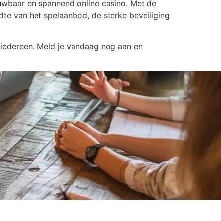
ouwbaar en spannend online casino. Met de
edte van het spelaanbod, de sterke beveiliging
or iedereen. Meld je vandaag nog aan en