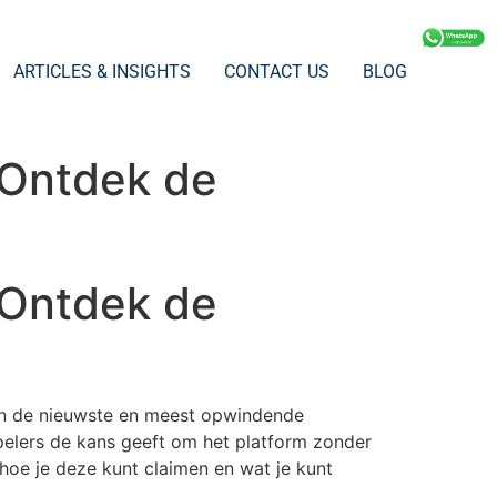
ARTICLES & INSIGHTS
CONTACT US
BLOG
 Ontdek de
 Ontdek de
van de nieuwste en meest opwindende
spelers de kans geeft om het platform zonder
, hoe je deze kunt claimen en wat je kunt