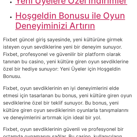
Yeni Üyelere Özel İndirimler
Hoşgeldin Bonusu ile Oyun
Deneyiminizi Artırın
Fixbet güncel giriş sayesinde, yeni kültürüne girmek
isteyen oyun sevdiklerine yeni bir deneyim sunuyor.
Fixbet, profesyonel ve güvenilir bir platform olarak
tanınan bu casino, yeni kültüre giren oyun sevdiklerine
özel bir hediye sunuyor: Yeni Üyeler için Hoşgeldin
Bonusu.
Fixbet, oyun sevdiklerinin en iyi deneyimlerini elde
etmesi için tasarlanan bu bonus, yeni kültüre giren oyun
sevdiklerine özel bir teklif sunuyor. Bu bonus, yeni
kültüre giren oyun sevdiklerinin oyunlarla tanışmalarını
ve deneyimlerini artırmak için ideal bir yol.
Fixbet, oyun sevdiklerinin güvenli ve profesyonel bir
ortamda oynamasını sağlar. Bu casino, kullanıcıların