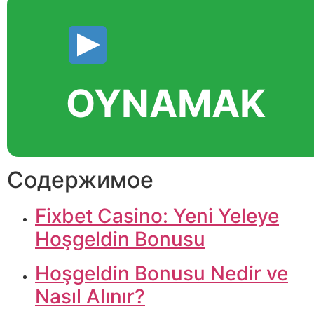
OYNAMAK
Содержимое
Fixbet Casino: Yeni Yeleye
Hoşgeldin Bonusu
Hoşgeldin Bonusu Nedir ve
Nasıl Alınır?