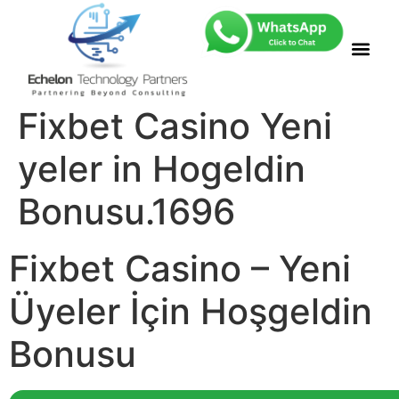
Fixbet Casino Yeni
yeler in Hogeldin
Bonusu.1696
Fixbet Casino – Yeni
Üyeler İçin Hoşgeldin
Bonusu