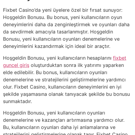
Fixbet Casino’da yeni üyelere özel bir fırsat sunuyor:
Hoşgeldin Bonusu. Bu bonus, yeni kullanıcıların oyun
deneyimlerini daha da zenginleştirmek ve oyunları daha
da sevdirmek amacıyla tasarlanmıştır. Hoşgeldin
Bonusu, yeni kullanıcıların oyunları denemelerine ve
deneyimlerini kazandırmak için ideal bir araçtır.
Hoşgeldin Bonusu, yeni kullanıcıların hesaplarını
fixbet
guncel giriş
oluşturduktan sonra ilk yatırımı yaparken
elde edilebilir. Bu bonus, kullanıcıların oyunları
denemelerine ve stratejilerini geliştirmelerine yardımcı
olur. Fixbet Casino, kullanıcıların deneyimlerini en iyi
şekilde yaşamasına olanak tanıyacak şekilde bu bonusu
sunmaktadır.
Hoşgeldin Bonusu, yeni kullanıcıların oyunları
denemelerine ve kazançları artırmasına yardımcı olur.
Bu, kullanıcıların oyunları daha iyi anlamalarına ve
stratejilerini geliştirmelerine olanak tanır. Fixbet Casino,