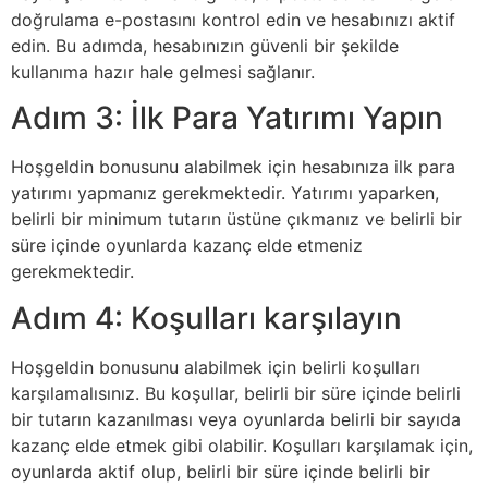
doğrulama e-postasını kontrol edin ve hesabınızı aktif
edin. Bu adımda, hesabınızın güvenli bir şekilde
kullanıma hazır hale gelmesi sağlanır.
Adım 3: İlk Para Yatırımı Yapın
Hoşgeldin bonusunu alabilmek için hesabınıza ilk para
yatırımı yapmanız gerekmektedir. Yatırımı yaparken,
belirli bir minimum tutarın üstüne çıkmanız ve belirli bir
süre içinde oyunlarda kazanç elde etmeniz
gerekmektedir.
Adım 4: Koşulları karşılayın
Hoşgeldin bonusunu alabilmek için belirli koşulları
karşılamalısınız. Bu koşullar, belirli bir süre içinde belirli
bir tutarın kazanılması veya oyunlarda belirli bir sayıda
kazanç elde etmek gibi olabilir. Koşulları karşılamak için,
oyunlarda aktif olup, belirli bir süre içinde belirli bir