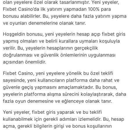
olan yeyelere özel olarak tasarlanmıştır. Yeni yeyeler,
Fixbet Casino’da ilk yatırım yapmadan 100% para
bonusu alabilirler. Bu, yeyelere daha fazla yatırım yapma
ve oyunları denemelerine olanak tanır.
Hoşgeldin bonusu, yeni yeyelerin hesap açıp fixbet giris
yapmış olmaları ve belirli kurallara uymaları koşuluyla
verilir. Bu, yeyelerin hesaplarının gerçekçilik
doğrulanması ve güvenlik önlemlerinin uygulanması
açısından önemlidir.
Fixbet Casino, yeni yeyelere yönelik bu özel teklifi
sayesinde, yeni kullanıcıların platforma daha rahat ve
güvenle geçiş yapmasını amaçlamaktadır. Bu bonus,
yeyelerin platforma alışma sürecini kolaylaştırarak, daha
fazla oyun denemesine ve eğlenceye olanak tanır.
Yeni yeyeler, fixbet giris yaparak ve bu teklifi
kullanabilmek için gerekli adımları izlemelidir. Bu, hesap
açma, gerekli bilgilerin girişi ve bonus koşullarının