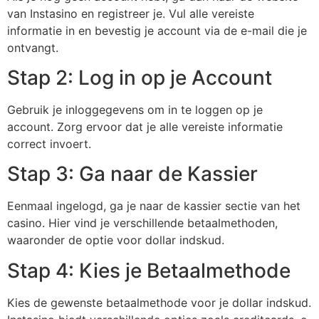
van Instasino en registreer je. Vul alle vereiste
informatie in en bevestig je account via de e-mail die je
ontvangt.
Stap 2: Log in op je Account
Gebruik je inloggegevens om in te loggen op je
account. Zorg ervoor dat je alle vereiste informatie
correct invoert.
Stap 3: Ga naar de Kassier
Eenmaal ingelogd, ga je naar de kassier sectie van het
casino. Hier vind je verschillende betaalmethoden,
waaronder de optie voor dollar indskud.
Stap 4: Kies je Betaalmethode
Kies de gewenste betaalmethode voor je dollar indskud.