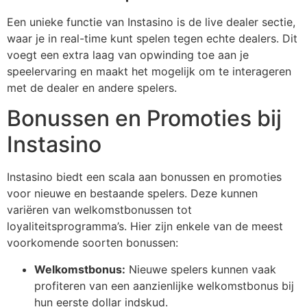
Een unieke functie van Instasino is de live dealer sectie,
waar je in real-time kunt spelen tegen echte dealers. Dit
voegt een extra laag van opwinding toe aan je
speelervaring en maakt het mogelijk om te interageren
met de dealer en andere spelers.
Bonussen en Promoties bij
Instasino
Instasino biedt een scala aan bonussen en promoties
voor nieuwe en bestaande spelers. Deze kunnen
variëren van welkomstbonussen tot
loyaliteitsprogramma’s. Hier zijn enkele van de meest
voorkomende soorten bonussen:
Welkomstbonus:
Nieuwe spelers kunnen vaak
profiteren van een aanzienlijke welkomstbonus bij
hun eerste dollar indskud.