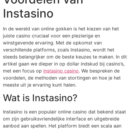
Instasino
In de wereld van online gokken is het kiezen van het
juiste casino cruciaal voor een plezierige en
winstgevende ervaring. Met de opkomst van
verschillende platforms, zoals Instasino, wordt het
steeds belangrijker om de beste keuzes te maken. In dit
artikel gaan we dieper in op dollar indskud bij casino’s,
met een focus op
Instasino casino
. We bespreken de
voordelen, de methoden van stortingen en hoe je het
meeste uit je ervaring kunt halen.
Wat is Instasino?
Instasino is een populair online casino dat bekend staat
om zijn gebruiksvriendelijke interface en uitgebreide
aanbod aan spellen. Het platform biedt een scala aan