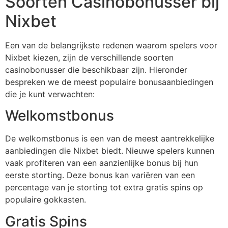
Soorten Casinobonusser bij
Nixbet
Een van de belangrijkste redenen waarom spelers voor
Nixbet kiezen, zijn de verschillende soorten
casinobonusser die beschikbaar zijn. Hieronder
bespreken we de meest populaire bonusaanbiedingen
die je kunt verwachten:
Welkomstbonus
De welkomstbonus is een van de meest aantrekkelijke
aanbiedingen die Nixbet biedt. Nieuwe spelers kunnen
vaak profiteren van een aanzienlijke bonus bij hun
eerste storting. Deze bonus kan variëren van een
percentage van je storting tot extra gratis spins op
populaire gokkasten.
Gratis Spins