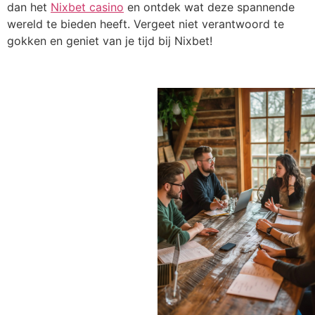
dan het
Nixbet casino
en ontdek wat deze spannende
wereld te bieden heeft. Vergeet niet verantwoord te
gokken en geniet van je tijd bij Nixbet!