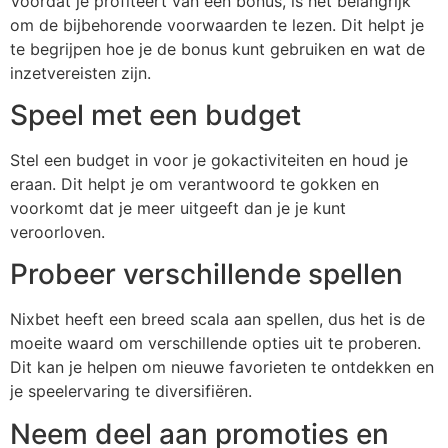
Voordat je profiteert van een bonus, is het belangrijk
om de bijbehorende voorwaarden te lezen. Dit helpt je
te begrijpen hoe je de bonus kunt gebruiken en wat de
inzetvereisten zijn.
Speel met een budget
Stel een budget in voor je gokactiviteiten en houd je
eraan. Dit helpt je om verantwoord te gokken en
voorkomt dat je meer uitgeeft dan je je kunt
veroorloven.
Probeer verschillende spellen
Nixbet heeft een breed scala aan spellen, dus het is de
moeite waard om verschillende opties uit te proberen.
Dit kan je helpen om nieuwe favorieten te ontdekken en
je speelervaring te diversifiëren.
Neem deel aan promoties en