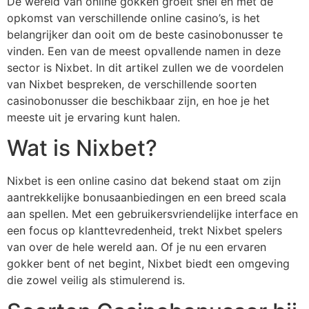
De wereld van online gokken groeit snel en met de
opkomst van verschillende online casino’s, is het
belangrijker dan ooit om de beste casinobonusser te
vinden. Een van de meest opvallende namen in deze
sector is Nixbet. In dit artikel zullen we de voordelen
van Nixbet bespreken, de verschillende soorten
casinobonusser die beschikbaar zijn, en hoe je het
meeste uit je ervaring kunt halen.
Wat is Nixbet?
Nixbet is een online casino dat bekend staat om zijn
aantrekkelijke bonusaanbiedingen en een breed scala
aan spellen. Met een gebruikersvriendelijke interface en
een focus op klanttevredenheid, trekt Nixbet spelers
van over de hele wereld aan. Of je nu een ervaren
gokker bent of net begint, Nixbet biedt een omgeving
die zowel veilig als stimulerend is.