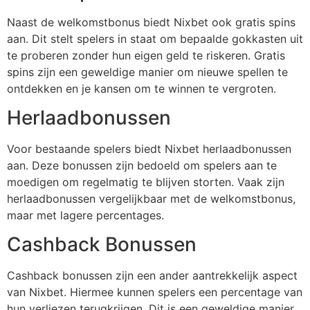
Naast de welkomstbonus biedt Nixbet ook gratis spins
aan. Dit stelt spelers in staat om bepaalde gokkasten uit
te proberen zonder hun eigen geld te riskeren. Gratis
spins zijn een geweldige manier om nieuwe spellen te
ontdekken en je kansen om te winnen te vergroten.
Herlaadbonussen
Voor bestaande spelers biedt Nixbet herlaadbonussen
aan. Deze bonussen zijn bedoeld om spelers aan te
moedigen om regelmatig te blijven storten. Vaak zijn
herlaadbonussen vergelijkbaar met de welkomstbonus,
maar met lagere percentages.
Cashback Bonussen
Cashback bonussen zijn een ander aantrekkelijk aspect
van Nixbet. Hiermee kunnen spelers een percentage van
hun verliezen terugkrijgen. Dit is een geweldige manier