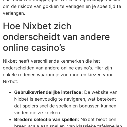
om de risico’s van gokken te verlagen en je speeltijd te
verlengen.
Hoe Nixbet zich
onderscheidt van andere
online casino’s
Nixbet heeft verschillende kenmerken die het
onderscheiden van andere online casino’s. Hier zijn
enkele redenen waarom je zou moeten kiezen voor
Nixbet:
Gebruiksvriendelijke interface:
De website van
Nixbet is eenvoudig te navigeren, wat betekent
dat spelers snel de spellen en bonussen kunnen
vinden die ze zoeken.
Bredere selectie van spellen:
Nixbet biedt een
breed scala aan spellen, van klassieke tafelspellen