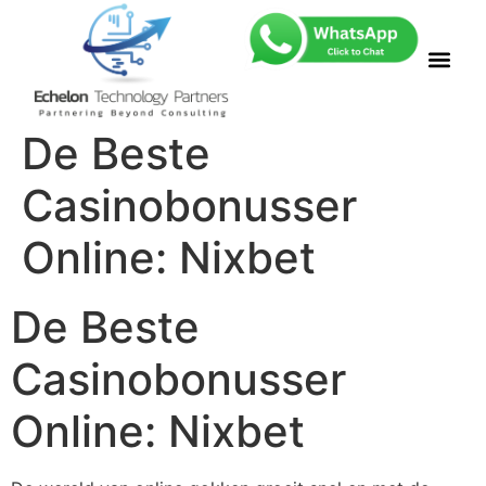
De Beste
Casinobonusser
Online: Nixbet
De Beste
Casinobonusser
Online: Nixbet