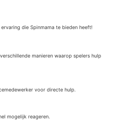
 ervaring die Spinmama te bieden heeft!
 verschillende manieren waarop spelers hulp
vicemedewerker voor directe hulp.
el mogelijk reageren.