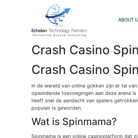
ABOUT 
Crash Casino Spi
Crash Casino Spi
In de wereld van online gokken zijn er tal v
opwindende toevoegingen aan deze arena is
heeft snel de aandacht van spelers getrokken
populair is geworden.
Wat is Spinmama?
Spinmama is een online casinoplatform dat zi