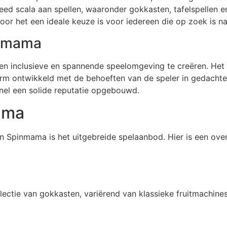
eed scala aan spellen, waaronder gokkasten, tafelspellen en
oor het een ideale keuze is voor iedereen die op zoek is na
inmama
 inclusieve en spannende speelomgeving te creëren. Het t
tform ontwikkeld met de behoeften van de speler in gedacht
nel een solide reputatie opgebouwd.
ama
 Spinmama is het uitgebreide spelaanbod. Hier is een over
ctie van gokkasten, variërend van klassieke fruitmachine