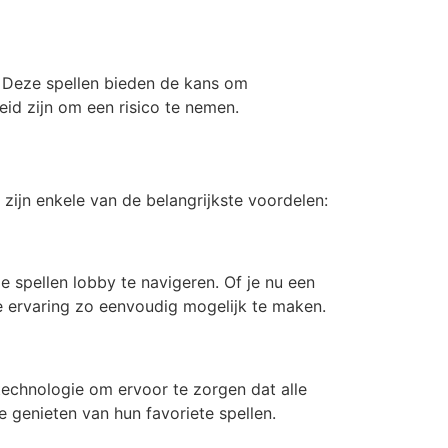
. Deze spellen bieden de kans om
id zijn om een risico te nemen.
ijn enkele van de belangrijkste voordelen:
 spellen lobby te navigeren. Of je nu een
e ervaring zo eenvoudig mogelijk te maken.
technologie om ervoor te zorgen dat alle
e genieten van hun favoriete spellen.