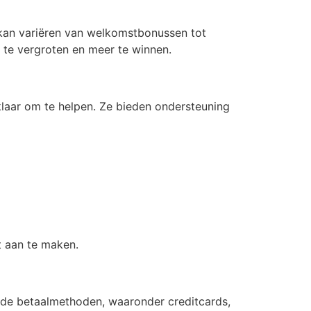
 kan variëren van welkomstbonussen tot
l te vergroten en meer te winnen.
laar om te helpen. Ze bieden ondersteuning
t aan te maken.
ende betaalmethoden, waaronder creditcards,