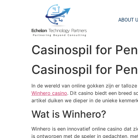
ABOUT 
Casinospil for Pe
Casinospil for Pe
In de wereld van online gokken zijn er tallo
Winhero casino
. Dit casino biedt een breed s
artikel duiken we dieper in de unieke kenmerk
Wat is Winhero?
Winhero is een innovatief online casino dat z
is ontworpen met de speler in gedachten, met 