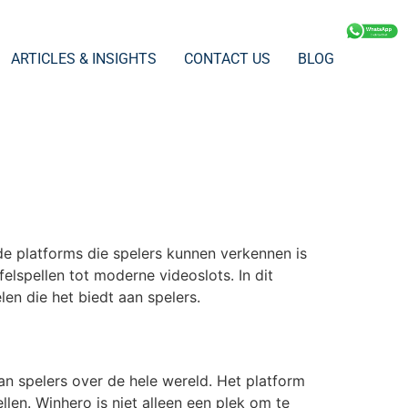
ARTICLES & INSIGHTS
CONTACT US
BLOG
e platforms die spelers kunnen verkennen is
felspellen tot moderne videoslots. In dit
en die het biedt aan spelers.
an spelers over de hele wereld. Het platform
len. Winhero is niet alleen een plek om te