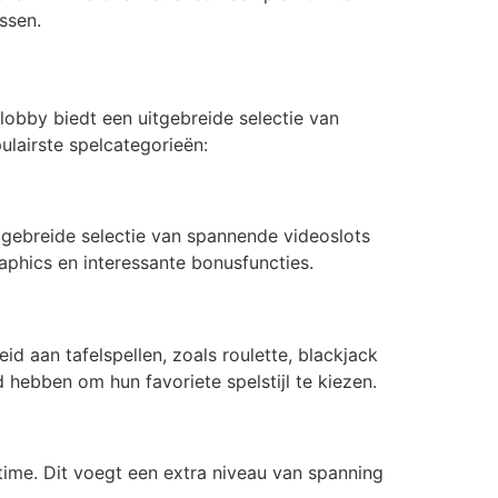
ssen.
 lobby biedt een uitgebreide selectie van
ulairste spelcategorieën:
itgebreide selectie van spannende videoslots
raphics en interessante bonusfuncties.
d aan tafelspellen, zoals roulette, blackjack
 hebben om hun favoriete spelstijl te kiezen.
time. Dit voegt een extra niveau van spanning