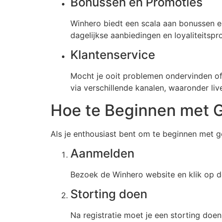
Bonussen en Promoties
Winhero biedt een scala aan bonussen e
dagelijkse aanbiedingen en loyaliteitsp
Klantenservice
Mocht je ooit problemen ondervinden of
via verschillende kanalen, waaronder liv
Hoe te Beginnen met G
Als je enthousiast bent om te beginnen met 
Aanmelden
Bezoek de Winhero website en klik op d
Storting doen
Na registratie moet je een storting doe