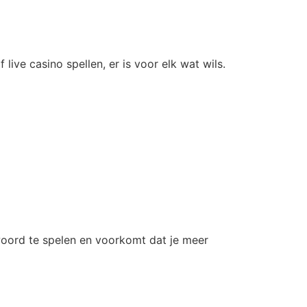
 live casino spellen, er is voor elk wat wils.
twoord te spelen en voorkomt dat je meer