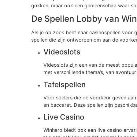
gokken, maar ook een gemeenschap waar spel
De Spellen Lobby van Wi
Als je op zoek bent naar casinospellen voor g
spellen die zijn ontworpen om aan de voorkeur
Videoslots
Videoslots zijn een van de meest popula
met verschillende thema’s, van avontuur 
Tafelspellen
Voor spelers die de voorkeur geven aan t
en baccarat. Deze spellen zijn beschikba
Live Casino
Winhero biedt ook een live casino ervar