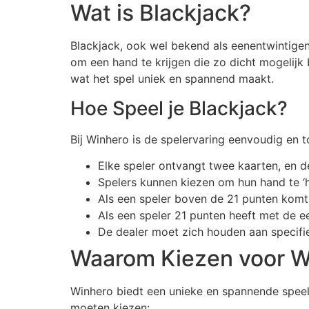
Wat is Blackjack?
Blackjack, ook wel bekend als eenentwintigen,
om een hand te krijgen die zo dicht mogelijk 
wat het spel uniek en spannend maakt.
Hoe Speel je Blackjack?
Bij Winhero is de spelervaring eenvoudig en to
Elke speler ontvangt twee kaarten, en de
Spelers kunnen kiezen om hun hand te ‘hi
Als een speler boven de 21 punten komt, 
Als een speler 21 punten heeft met de ee
De dealer moet zich houden aan specifiek
Waarom Kiezen voor W
Winhero biedt een unieke en spannende speele
moeten kiezen: