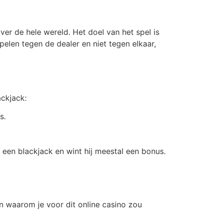
ver de hele wereld. Het doel van het spel is
pelen tegen de dealer en niet tegen elkaar,
ackjack:
s.
 een blackjack en wint hij meestal een bonus.
n waarom je voor dit online casino zou