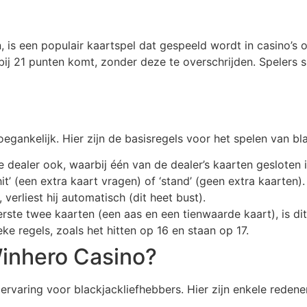
 is een populair kaartspel dat gespeeld wordt in casino’s o
bij 21 punten komt, zonder deze te overschrijden. Spelers s
egankelijk. Hier zijn de basisregels voor het spelen van bl
 dealer ook, waarbij één van de dealer’s kaarten gesloten i
t’ (een extra kaart vragen) of ‘stand’ (geen extra kaarten).
verliest hij automatisch (dit heet bust).
rste twee kaarten (een aas en een tienwaarde kaart), is dit
e regels, zoals het hitten op 16 en staan op 17.
inhero Casino?
rvaring voor blackjackliefhebbers. Hier zijn enkele redene