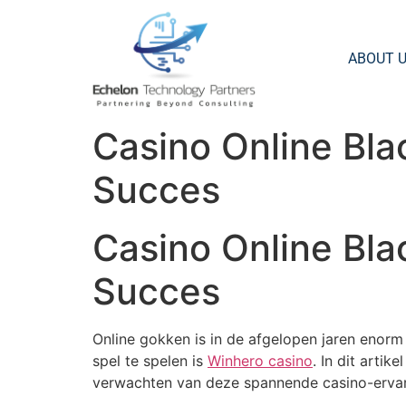
ABOUT 
Casino Online Bla
Succes
Casino Online Bla
Succes
Online gokken is in de afgelopen jaren enorm
spel te spelen is
Winhero casino
. In dit artik
verwachten van deze spannende casino-ervar