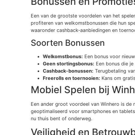
Bonussen en Promoties
Een van de grootste voordelen van het spele
profiteren van welkomstbonussen die hun spee
waaronder cashback-aanbiedingen en toerno
Soorten Bonussen
Welkomstbonus:
Een bonus voor nieuwe 
Geen stortingsbonus:
Een bonus die je 
Cashback-bonussen:
Terugbetaling van
Freerolls en toernooien:
Kans om gratis
Mobiel Spelen bij Win
Een ander groot voordeel van Winhero is de m
geoptimaliseerd voor smartphones en tablets, wa
nu thuis bent of onderweg.
Veiligheid en Betrouw