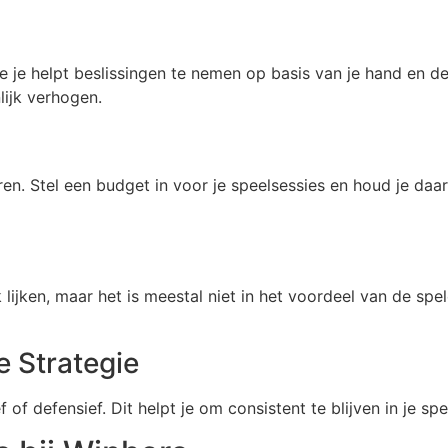
die je helpt beslissingen te nemen op basis van je hand en d
lijk verhogen.
en. Stel een budget in voor je speelsessies en houd je daara
 lijken, maar het is meestal niet in het voordeel van de spe
e Strategie
f of defensief. Dit helpt je om consistent te blijven in je sp