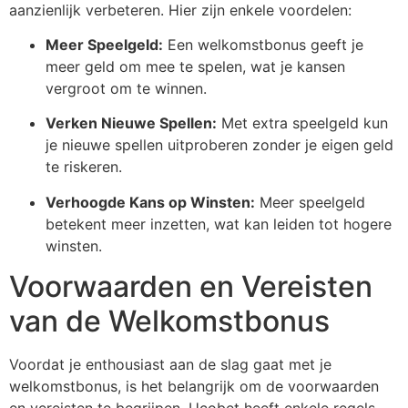
aanzienlijk verbeteren. Hier zijn enkele voordelen:
Meer Speelgeld:
Een welkomstbonus geeft je
meer geld om mee te spelen, wat je kansen
vergroot om te winnen.
Verken Nieuwe Spellen:
Met extra speelgeld kun
je nieuwe spellen uitproberen zonder je eigen geld
te riskeren.
Verhoogde Kans op Winsten:
Meer speelgeld
betekent meer inzetten, wat kan leiden tot hogere
winsten.
Voorwaarden en Vereisten
van de Welkomstbonus
Voordat je enthousiast aan de slag gaat met je
welkomstbonus, is het belangrijk om de voorwaarden