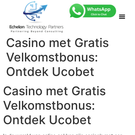
Casino met Gratis
Velkomstbonus:
Ontdek Ucobet
Casino met Gratis
Velkomstbonus:
Ontdek Ucobet