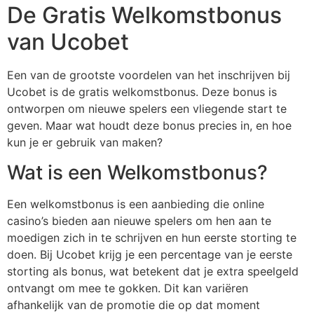
De Gratis Welkomstbonus
van Ucobet
Een van de grootste voordelen van het inschrijven bij
Ucobet is de gratis welkomstbonus. Deze bonus is
ontworpen om nieuwe spelers een vliegende start te
geven. Maar wat houdt deze bonus precies in, en hoe
kun je er gebruik van maken?
Wat is een Welkomstbonus?
Een welkomstbonus is een aanbieding die online
casino’s bieden aan nieuwe spelers om hen aan te
moedigen zich in te schrijven en hun eerste storting te
doen. Bij Ucobet krijg je een percentage van je eerste
storting als bonus, wat betekent dat je extra speelgeld
ontvangt om mee te gokken. Dit kan variëren
afhankelijk van de promotie die op dat moment