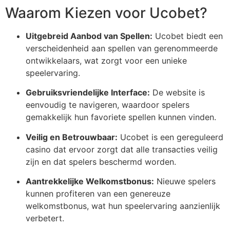
Waarom Kiezen voor Ucobet?
Uitgebreid Aanbod van Spellen:
Ucobet biedt een
verscheidenheid aan spellen van gerenommeerde
ontwikkelaars, wat zorgt voor een unieke
speelervaring.
Gebruiksvriendelijke Interface:
De website is
eenvoudig te navigeren, waardoor spelers
gemakkelijk hun favoriete spellen kunnen vinden.
Veilig en Betrouwbaar:
Ucobet is een gereguleerd
casino dat ervoor zorgt dat alle transacties veilig
zijn en dat spelers beschermd worden.
Aantrekkelijke Welkomstbonus:
Nieuwe spelers
kunnen profiteren van een genereuze
welkomstbonus, wat hun speelervaring aanzienlijk
verbetert.