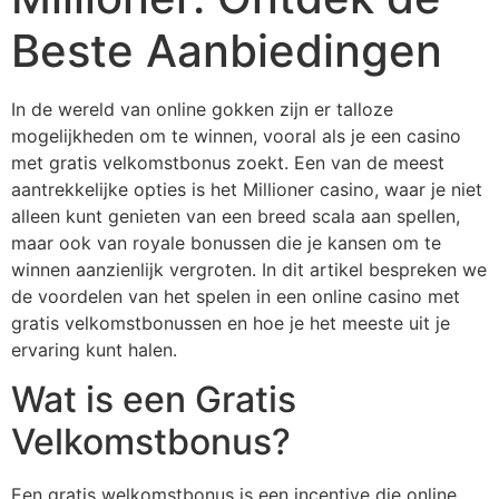
Beste Aanbiedingen
In de wereld van online gokken zijn er talloze
mogelijkheden om te winnen, vooral als je een casino
met gratis velkomstbonus zoekt. Een van de meest
aantrekkelijke opties is het Millioner casino, waar je niet
alleen kunt genieten van een breed scala aan spellen,
maar ook van royale bonussen die je kansen om te
winnen aanzienlijk vergroten. In dit artikel bespreken we
de voordelen van het spelen in een online casino met
gratis velkomstbonussen en hoe je het meeste uit je
ervaring kunt halen.
Wat is een Gratis
Velkomstbonus?
Een gratis welkomstbonus is een incentive die online