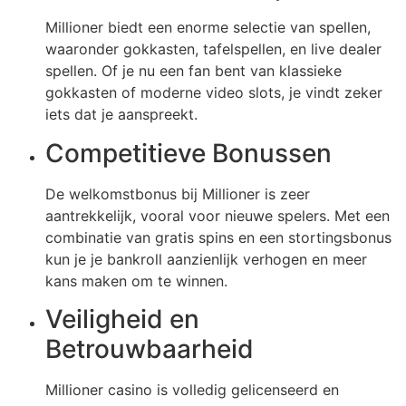
Millioner biedt een enorme selectie van spellen,
waaronder gokkasten, tafelspellen, en live dealer
spellen. Of je nu een fan bent van klassieke
gokkasten of moderne video slots, je vindt zeker
iets dat je aanspreekt.
Competitieve Bonussen
De welkomstbonus bij Millioner is zeer
aantrekkelijk, vooral voor nieuwe spelers. Met een
combinatie van gratis spins en een stortingsbonus
kun je je bankroll aanzienlijk verhogen en meer
kans maken om te winnen.
Veiligheid en
Betrouwbaarheid
Millioner casino is volledig gelicenseerd en