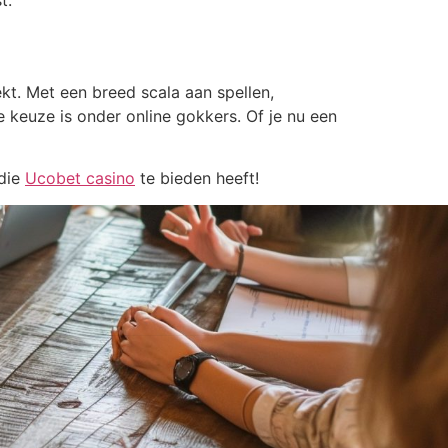
kt. Met een breed scala aan spellen,
e keuze is onder online gokkers. Of je nu een
 die
Ucobet casino
te bieden heeft!