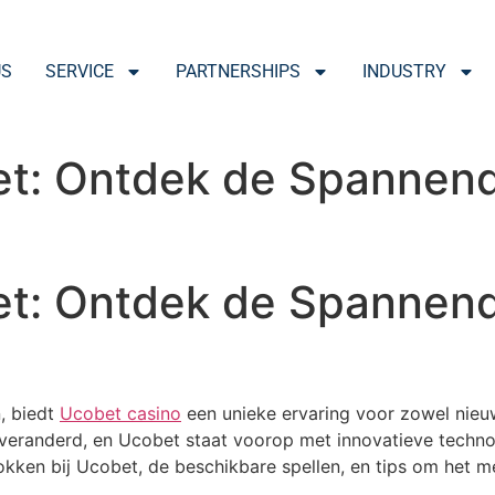
US
SERVICE
PARTNERSHIPS
INDUSTRY
et: Ontdek de Spannen
et: Ontdek de Spannen
, biedt
Ucobet casino
een unieke ervaring voor zowel nieuw
randerd, en Ucobet staat voorop met innovatieve technolog
kken bij Ucobet, de beschikbare spellen, en tips om het mee