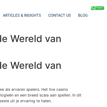
ARTICLES & INSIGHTS
CONTACT US
BLOG
de Wereld van
de Wereld van
e als ervaren spelers. Het live casino
ieën en een breed scala aan spellen. In dit
ste uit je ervaring te halen.