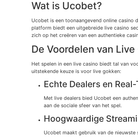
Wat is Ucobet?
Ucobet is een toonaangevend online casino da
platform biedt een uitgebreide live casino se
zich op het creëren van een authentieke casin
De Voordelen van Live
Het spelen in een live casino biedt tal van v
uitstekende keuze is voor live gokken:
Echte Dealers en Real-
Met live dealers bied Ucobet een authent
aan de sociale sfeer van het spel.
Hoogwaardige Streami
Ucobet maakt gebruik van de nieuwste s