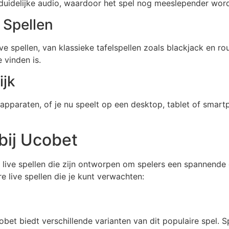
duidelijke audio, waardoor het spel nog meeslepender word
 Spellen
ve spellen, van klassieke tafelspellen zoals blackjack en rou
 vinden is.
ijk
e apparaten, of je nu speelt op een desktop, tablet of sma
 bij Ucobet
ive spellen die zijn ontworpen om spelers een spannende 
 live spellen die je kunt verwachten:
cobet biedt verschillende varianten van dit populaire spel. 