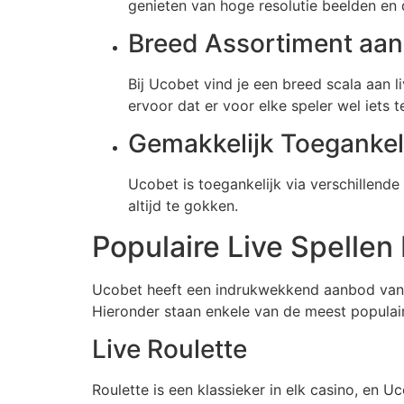
genieten van hoge resolutie beelden en 
Breed Assortiment aan
Bij Ucobet vind je een breed scala aan li
ervoor dat er voor elke speler wel iets te
Gemakkelijk Toegankel
Ucobet is toegankelijk via verschillend
altijd te gokken.
Populaire Live Spellen
Ucobet heeft een indrukwekkend aanbod van l
Hieronder staan enkele van de meest populaire
Live Roulette
Roulette is een klassieker in elk casino, en U