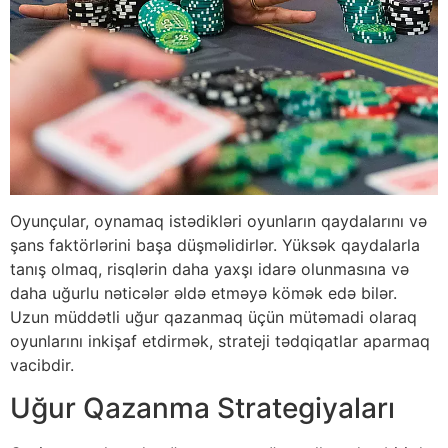
Oyunçular, oynamaq istədikləri oyunların qaydalarını və
şans faktörlərini başa düşməlidirlər. Yüksək qaydalarla
tanış olmaq, risqlərin daha yaxşı idarə olunmasına və
daha uğurlu nəticələr əldə etməyə kömək edə bilər.
Uzun müddətli uğur qazanmaq üçün mütəmadi olaraq
oyunlarını inkişaf etdirmək, strateji tədqiqatlar aparmaq
vacibdir.
Uğur Qazanma Strategiyaları