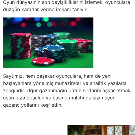
Oyun dünyasının son dəyişikliklərini izləmək, oyunçulara
düzgün kararlar vermə imkanı tanıyır.
Saytımız, həm peşəkar oyunçulara, həm də yeni
başlayanlara yönəlmiş mühazirələr və analitik yazılarla
zəngindir. Uğur qazanmağın bütün sirrlərini aşkar etmək
üçün bizə qoşulun və casino mühitində sizin üçün
qazanc yollarını kəşf edin.