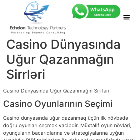
Casino Dünyasında
Uğur Qazanmağın
Sirrləri
Casino Dünyasında Uğur Qazanmağın Sirrləri
Casino Oyunlarının Seçimi
Casino dünyasında uğur qazanmaq üçün ilk növbədə
doğru oyunları seçmək vacibdir. Müxtəlif oyun növləri,
oyunçuların bacarıqlarına və strategiyalarına uyğun