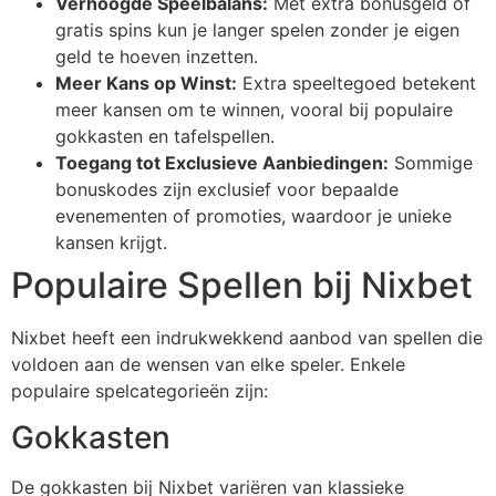
Verhoogde Speelbalans:
Met extra bonusgeld of
gratis spins kun je langer spelen zonder je eigen
geld te hoeven inzetten.
Meer Kans op Winst:
Extra speeltegoed betekent
meer kansen om te winnen, vooral bij populaire
gokkasten en tafelspellen.
Toegang tot Exclusieve Aanbiedingen:
Sommige
bonuskodes zijn exclusief voor bepaalde
evenementen of promoties, waardoor je unieke
kansen krijgt.
Populaire Spellen bij Nixbet
Nixbet heeft een indrukwekkend aanbod van spellen die
voldoen aan de wensen van elke speler. Enkele
populaire spelcategorieën zijn:
Gokkasten
De gokkasten bij Nixbet variëren van klassieke