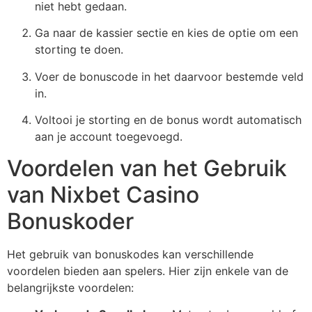
niet hebt gedaan.
Ga naar de kassier sectie en kies de optie om een
storting te doen.
Voer de bonuscode in het daarvoor bestemde veld
in.
Voltooi je storting en de bonus wordt automatisch
aan je account toegevoegd.
Voordelen van het Gebruik
van Nixbet Casino
Bonuskoder
Het gebruik van bonuskodes kan verschillende
voordelen bieden aan spelers. Hier zijn enkele van de
belangrijkste voordelen: