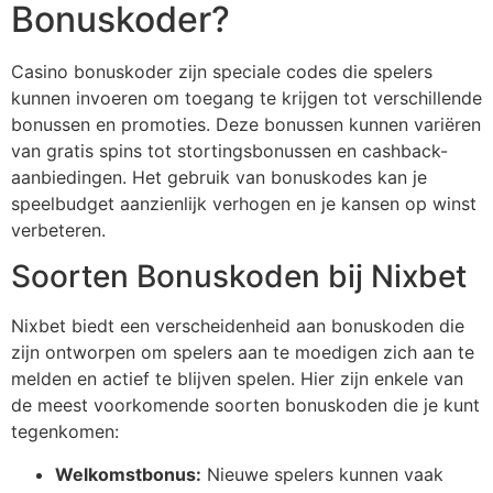
Bonuskoder?
Casino bonuskoder zijn speciale codes die spelers
kunnen invoeren om toegang te krijgen tot verschillende
bonussen en promoties. Deze bonussen kunnen variëren
van gratis spins tot stortingsbonussen en cashback-
aanbiedingen. Het gebruik van bonuskodes kan je
speelbudget aanzienlijk verhogen en je kansen op winst
verbeteren.
Soorten Bonuskoden bij Nixbet
Nixbet biedt een verscheidenheid aan bonuskoden die
zijn ontworpen om spelers aan te moedigen zich aan te
melden en actief te blijven spelen. Hier zijn enkele van
de meest voorkomende soorten bonuskoden die je kunt
tegenkomen:
Welkomstbonus:
Nieuwe spelers kunnen vaak