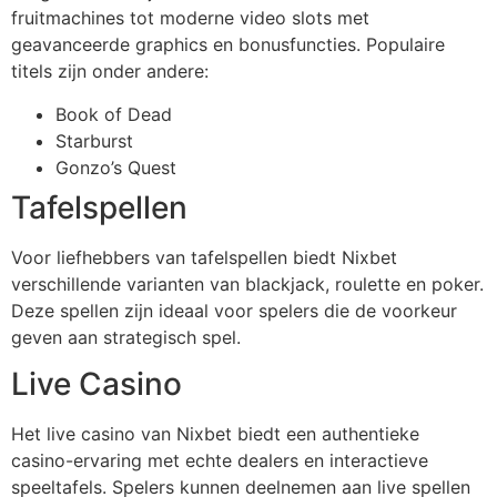
fruitmachines tot moderne video slots met
geavanceerde graphics en bonusfuncties. Populaire
titels zijn onder andere:
Book of Dead
Starburst
Gonzo’s Quest
Tafelspellen
Voor liefhebbers van tafelspellen biedt Nixbet
verschillende varianten van blackjack, roulette en poker.
Deze spellen zijn ideaal voor spelers die de voorkeur
geven aan strategisch spel.
Live Casino
Het live casino van Nixbet biedt een authentieke
casino-ervaring met echte dealers en interactieve
speeltafels. Spelers kunnen deelnemen aan live spellen