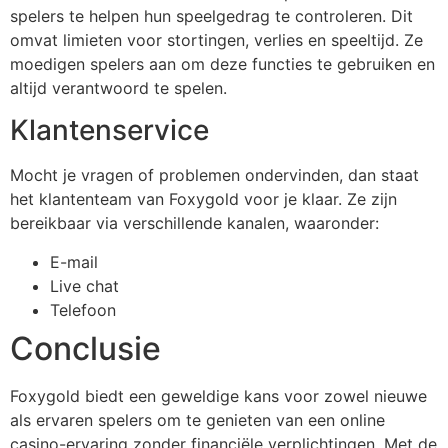
spelers te helpen hun speelgedrag te controleren. Dit
omvat limieten voor stortingen, verlies en speeltijd. Ze
moedigen spelers aan om deze functies te gebruiken en
altijd verantwoord te spelen.
Klantenservice
Mocht je vragen of problemen ondervinden, dan staat
het klantenteam van Foxygold voor je klaar. Ze zijn
bereikbaar via verschillende kanalen, waaronder:
E-mail
Live chat
Telefoon
Conclusie
Foxygold biedt een geweldige kans voor zowel nieuwe
als ervaren spelers om te genieten van een online
casino-ervaring zonder financiële verplichtingen. Met de