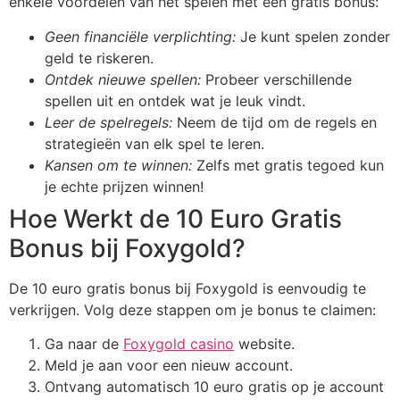
enkele voordelen van het spelen met een gratis bonus:
Geen financiële verplichting:
Je kunt spelen zonder
geld te riskeren.
Ontdek nieuwe spellen:
Probeer verschillende
spellen uit en ontdek wat je leuk vindt.
Leer de spelregels:
Neem de tijd om de regels en
strategieën van elk spel te leren.
Kansen om te winnen:
Zelfs met gratis tegoed kun
je echte prijzen winnen!
Hoe Werkt de 10 Euro Gratis
Bonus bij Foxygold?
De 10 euro gratis bonus bij Foxygold is eenvoudig te
verkrijgen. Volg deze stappen om je bonus te claimen:
Ga naar de
Foxygold casino
website.
Meld je aan voor een nieuw account.
Ontvang automatisch 10 euro gratis op je account