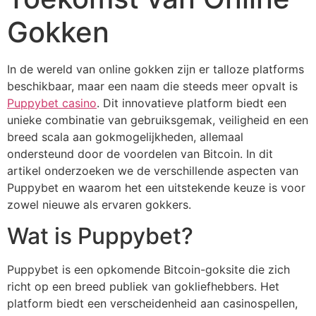
Gokken
In de wereld van online gokken zijn er talloze platforms
beschikbaar, maar een naam die steeds meer opvalt is
Puppybet casino
. Dit innovatieve platform biedt een
unieke combinatie van gebruiksgemak, veiligheid en een
breed scala aan gokmogelijkheden, allemaal
ondersteund door de voordelen van Bitcoin. In dit
artikel onderzoeken we de verschillende aspecten van
Puppybet en waarom het een uitstekende keuze is voor
zowel nieuwe als ervaren gokkers.
Wat is Puppybet?
Puppybet is een opkomende Bitcoin-goksite die zich
richt op een breed publiek van gokliefhebbers. Het
platform biedt een verscheidenheid aan casinospellen,