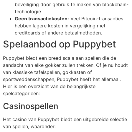
beveiliging door gebruik te maken van blockchain-
technologie.
Geen transactiekosten:
Veel Bitcoin-transacties
hebben lagere kosten in vergelijking met
creditcards of andere betaalmethoden.
Spelaanbod op Puppybet
Puppybet biedt een breed scala aan spellen die de
aandacht van elke gokker zullen trekken. Of je nu houdt
van klassieke tafelspellen, gokkasten of
sportweddenschappen, Puppybet heeft het allemaal.
Hier is een overzicht van de belangrijkste
spelcategorieën:
Casinospellen
Het casino van Puppybet biedt een uitgebreide selectie
van spellen, waaronder: