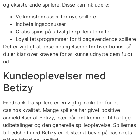
og eksisterende spillere. Disse kan inkludere:
Velkomstbonusser for nye spillere
Indbetalingsbonusser
Gratis spins på udvalgte spilleautomater
Loyalitetsprogrammer for tilbagevendende spillere
Det er vigtigt at læse betingelserne for hver bonus, så
du er klar over kravene for at kunne udnytte dem fuldt
ud.
Kundeoplevelser med
Betizy
Feedback fra spillere er en vigtig indikator for et
casinos kvalitet. Mange spillere har givet positive
anmeldelser af Betizy, især når det kommer til hurtige
udbetalinger og den generelle spilleoplevelse. Spillernes
tilfredshed med Betizy er et stærkt bevis på casinoets
pålidelighed og kvalitet.