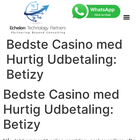
Bedste Casino med
Hurtig Udbetaling:
Betizy
Bedste Casino med
Hurtig Udbetaling:
Betizy