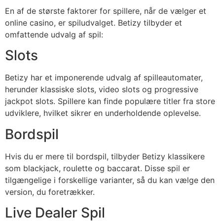
En af de største faktorer for spillere, når de vælger et
online casino, er spiludvalget. Betizy tilbyder et
omfattende udvalg af spil:
Slots
Betizy har et imponerende udvalg af spilleautomater,
herunder klassiske slots, video slots og progressive
jackpot slots. Spillere kan finde populære titler fra store
udviklere, hvilket sikrer en underholdende oplevelse.
Bordspil
Hvis du er mere til bordspil, tilbyder Betizy klassikere
som blackjack, roulette og baccarat. Disse spil er
tilgængelige i forskellige varianter, så du kan vælge den
version, du foretrækker.
Live Dealer Spil