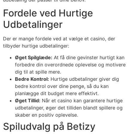
Fordele ved Hurtige
Udbetalinger
Der er mange fordele ved at vælge et casino, der
tilbyder hurtige udbetalinger:
Øget Spilglæde:
At få dine gevinster hurtigt kan
forbedre din overordnede oplevelse og motivere
dig til at spille mere.
Bedre Kontrol:
Hurtige udbetalinger giver dig
bedre kontrol over dine penge, så du kan
planlægge dit budget mere effektivt.
Øget Tillid:
Når et casino kan garantere hurtige
udbetalinger, øger det tilliden blandt spillere og
skaber en positiv oplevelse.
Spiludvalg på Betizy