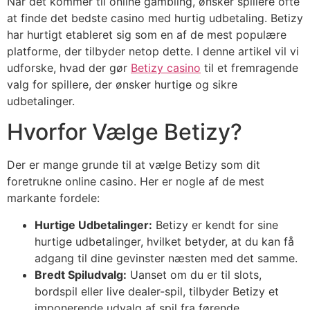
Når det kommer til online gambling, ønsker spillere ofte
at finde det bedste casino med hurtig udbetaling. Betizy
har hurtigt etableret sig som en af de mest populære
platforme, der tilbyder netop dette. I denne artikel vil vi
udforske, hvad der gør
Betizy casino
til et fremragende
valg for spillere, der ønsker hurtige og sikre
udbetalinger.
Hvorfor Vælge Betizy?
Der er mange grunde til at vælge Betizy som dit
foretrukne online casino. Her er nogle af de mest
markante fordele:
Hurtige Udbetalinger:
Betizy er kendt for sine
hurtige udbetalinger, hvilket betyder, at du kan få
adgang til dine gevinster næsten med det samme.
Bredt Spiludvalg:
Uanset om du er til slots,
bordspil eller live dealer-spil, tilbyder Betizy et
imponerende udvalg af spil fra førende