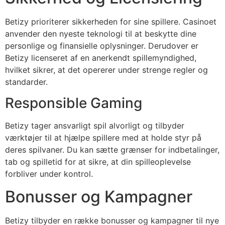
Betizy prioriterer sikkerheden for sine spillere. Casinoet
anvender den nyeste teknologi til at beskytte dine
personlige og finansielle oplysninger. Derudover er
Betizy licenseret af en anerkendt spillemyndighed,
hvilket sikrer, at det opererer under strenge regler og
standarder.
Responsible Gaming
Betizy tager ansvarligt spil alvorligt og tilbyder
værktøjer til at hjælpe spillere med at holde styr på
deres spilvaner. Du kan sætte grænser for indbetalinger,
tab og spilletid for at sikre, at din spilleoplevelse
forbliver under kontrol.
Bonusser og Kampagner
Betizy tilbyder en række bonusser og kampagner til nye