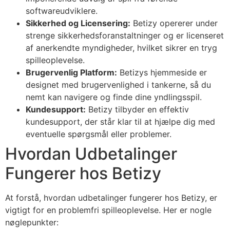
softwareudviklere.
Sikkerhed og Licensering:
Betizy opererer under
strenge sikkerhedsforanstaltninger og er licenseret
af anerkendte myndigheder, hvilket sikrer en tryg
spilleoplevelse.
Brugervenlig Platform:
Betizys hjemmeside er
designet med brugervenlighed i tankerne, så du
nemt kan navigere og finde dine yndlingsspil.
Kundesupport:
Betizy tilbyder en effektiv
kundesupport, der står klar til at hjælpe dig med
eventuelle spørgsmål eller problemer.
Hvordan Udbetalinger
Fungerer hos Betizy
At forstå, hvordan udbetalinger fungerer hos Betizy, er
vigtigt for en problemfri spilleoplevelse. Her er nogle
nøglepunkter: