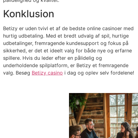
Konklusion
Betizy er uden tvivl et af de bedste online casinoer med
hurtig udbetaling. Med et bredt udvalg af spil, hurtige
udbetalinger, fremragende kundesupport og fokus på
sikkerhed, er det et ideelt valg for både nye og erfarne
spillere. Hvis du leder efter en pålidelig og
underholdende spilplatform, er Betizy et fremragende
valg. Besøg
Betizy casino
i dag og oplev selv fordelene!