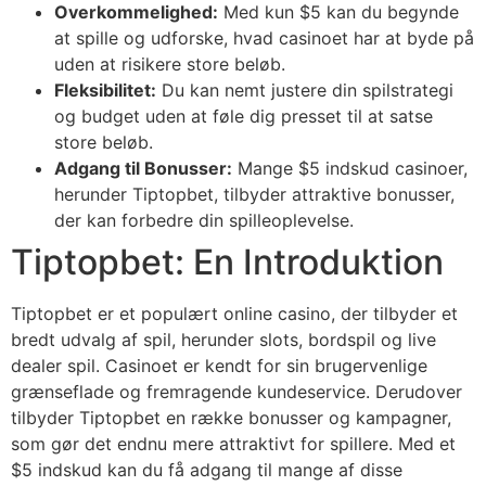
Overkommelighed:
Med kun $5 kan du begynde
at spille og udforske, hvad casinoet har at byde på
uden at risikere store beløb.
Fleksibilitet:
Du kan nemt justere din spilstrategi
og budget uden at føle dig presset til at satse
store beløb.
Adgang til Bonusser:
Mange $5 indskud casinoer,
herunder Tiptopbet, tilbyder attraktive bonusser,
der kan forbedre din spilleoplevelse.
Tiptopbet: En Introduktion
Tiptopbet er et populært online casino, der tilbyder et
bredt udvalg af spil, herunder slots, bordspil og live
dealer spil. Casinoet er kendt for sin brugervenlige
grænseflade og fremragende kundeservice. Derudover
tilbyder Tiptopbet en række bonusser og kampagner,
som gør det endnu mere attraktivt for spillere. Med et
$5 indskud kan du få adgang til mange af disse