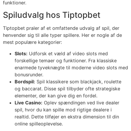
funktioner.
Spiludvalg hos Tiptopbet
Tiptopbet praler af et omfattende udvalg af spil, der
henvender sig til alle typer spillere. Her er nogle af de
mest populære kategorier:
Slots:
Udforsk et væld af video slots med
forskellige temaer og funktioner. Fra klassiske
enarmede tyveknægte til moderne video slots med
bonusrunder.
Bordspil:
Spil klassikere som blackjack, roulette
og baccarat. Disse spil tilbyder ofte strategiske
elementer, der kan give dig en fordel.
Live Casino:
Oplev spændingen ved live dealer
spil, hvor du kan spille mod rigtige dealere i
realtid. Dette tilføjer en ekstra dimension til din
online spilleoplevelse.