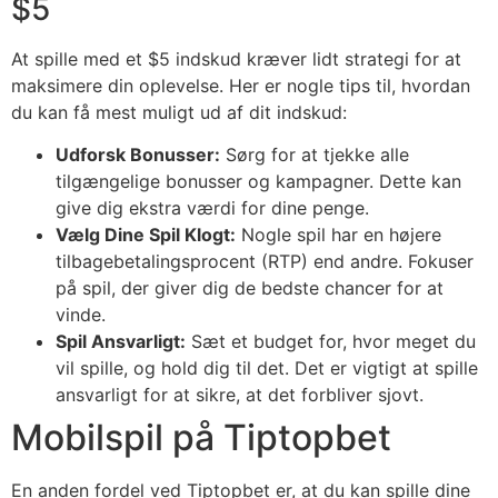
$5
At spille med et $5 indskud kræver lidt strategi for at
maksimere din oplevelse. Her er nogle tips til, hvordan
du kan få mest muligt ud af dit indskud:
Udforsk Bonusser:
Sørg for at tjekke alle
tilgængelige bonusser og kampagner. Dette kan
give dig ekstra værdi for dine penge.
Vælg Dine Spil Klogt:
Nogle spil har en højere
tilbagebetalingsprocent (RTP) end andre. Fokuser
på spil, der giver dig de bedste chancer for at
vinde.
Spil Ansvarligt:
Sæt et budget for, hvor meget du
vil spille, og hold dig til det. Det er vigtigt at spille
ansvarligt for at sikre, at det forbliver sjovt.
Mobilspil på Tiptopbet
En anden fordel ved Tiptopbet er, at du kan spille dine