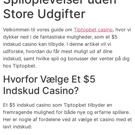
Store Udgifter
Velkommen til vores guide om
Tiptopbet casino
, hvor vi
dykker ned i de fantastiske muligheder, som et $5
indskud casino kan tilbyde. I denne artikel vil vi
udforske, hvordan du får mest muligt ud af dine
indskud, samt hvilke spil og bonusser der venter på dig
hos Tiptopbet.
Hvorfor Vælge Et $5
Indskud Casino?
Et $5 indskud casino som Tiptopbet tilbyder en
fremragende mulighed for både nye og erfarne spillere.
Her er nogle af fordelene ved at vælge et casino med et
lavt indskud: