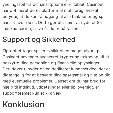
yndlingsspil fra din smartphone eller tablet. Casinoet
har optimeret deres platform til mobilbrug, hvilket
betyder, at du kan få adgang til alle funktioner og spil,
uanset hvor du er. Dette gør det nemt at nyde et $5
indskud casino, selv når du er på farten.
Support og Sikkerhed
Tiptopbet tager spilleres sikkerhed meget alvorligt.
Casinoet anvender avanceret krypteringsteknologi til at
beskytte dine personlige og finansielle oplysninger.
Derudover tilbyder de en dedikeret kundeservice, der er
tilgængelig for at besvare dine spørgsmål og hjælpe dig
med eventuelle problemer. Uanset om du har brug for
hjælp til indskud, udbetalinger eller spiloversigt, er
supportteamet kun et klik væk.
Konklusion